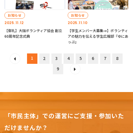
お知らせ
お知らせ
2025.11.12
2025.11.10
【御礼】大阪ボランティア協会 創立
【学生メンバー大募集📣】ボランティ
60周年記念式典
アの魅力を伝える学生広報部『ゆにあ
っぷ』
1
2
3
4
5
6
7
8
9
「市民主体」での運営にご支援・参加いた
だけませんか？