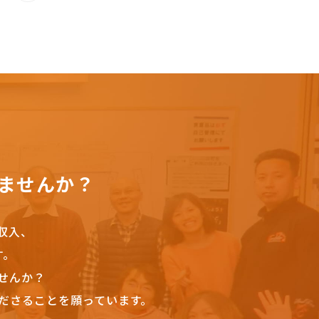
ませんか？
収入、
す。
せんか？
ださることを願っています。