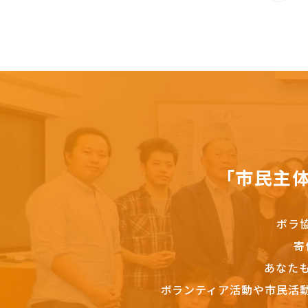
「市民主
ボラ
寄
あなた
ボランティア活動や市民活