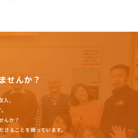
ませんか？
収入、
す。
せんか？
ださることを願っています。