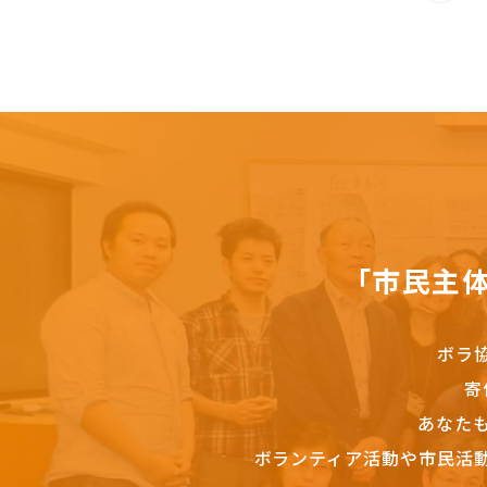
「市民主
ボラ
寄
あなた
ボランティア活動や市民活