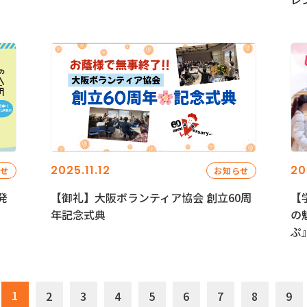
2025.11.12
20
らせ
お知らせ
発
【御礼】大阪ボランティア協会 創立60周
【
年記念式典
の
ぷ
1
2
3
4
5
6
7
8
9