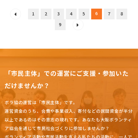
6
1
2
3
4
5
7
8
9
「市民主体」での運営にご支援・参加いた
だけませんか？
ボラ協の運営は「市民主体」です。
運営資金のうち、会費や事業収入、
寄付などの民間資金が半分
以上であるのはその意志の現れです。
あなたも大阪ボランティ
ア協会を通じて市民社会づくりに参加しませんか？
ボランティア活動や市民活動を支える私たちの活動に、一人で