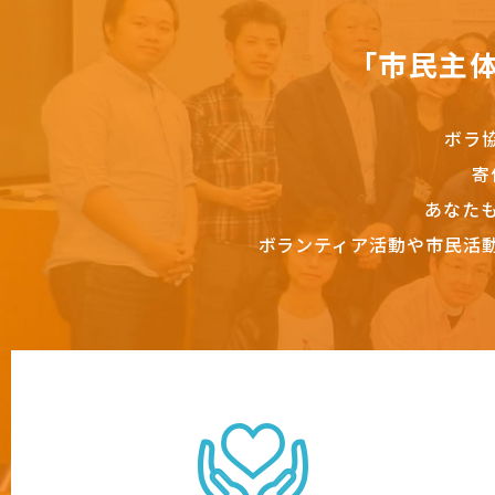
「市民主
ボラ
寄
あなた
ボランティア活動や市民活