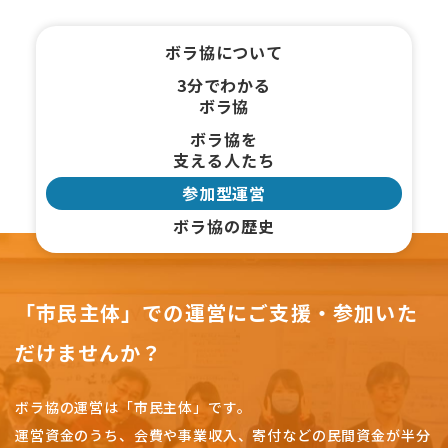
ボラ協について
3分でわかる
ボラ協
ボラ協を
支える人たち
参加型運営
ボラ協の歴史
「市民主体」での運営にご支援・参加いた
だけませんか？
ボラ協の運営は「市民主体」です。
運営資金のうち、会費や事業収入、
寄付などの民間資金が半分