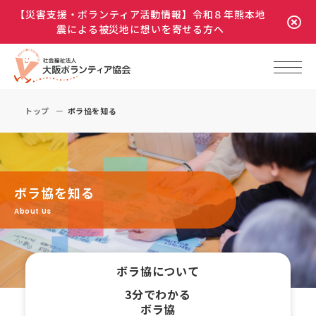
【災害支援・ボランティア活動情報】令和８年熊本地
震による被災地に想いを寄せる方へ
トップ
ボラ協を知る
ボラ協を知る
About Us
ボラ協について
3分でわかる
ボラ協