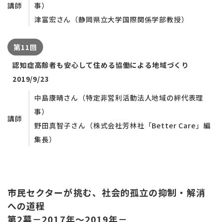
講師
事）
津富宏さん（静岡県立大学国際関係学部教授）
第11回
認知症高齢者も安心して住める協働による地域づくり
2019/9/23
中島康晴さん（特定非営利活動法人地域の絆代表理
事）
講師
野田真智子さん（株式会社芳林社「Better Care」編
集長）
市民セクターが挑む、社会的孤立の抑制・解消
への道程
第2幕－2017年～2019年－