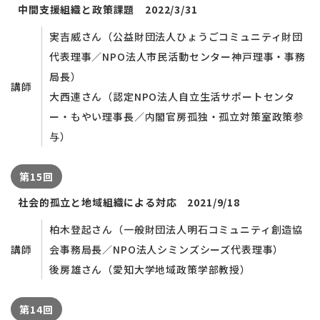
中間支援組織と政策課題 2022/3/31
実吉威さん（公益財団法人ひょうごコミュニティ財団
代表理事／NPO法人市民活動センター神戸理事・事務
局長）
講師
大西連さん（認定NPO法人自立生活サポートセンタ
ー・もやい理事長／内閣官房孤独・孤立対策室政策参
与）
第15回
社会的孤立と地域組織による対応 2021/9/18
柏木登起さん（一般財団法人明石コミュニティ創造協
講師
会事務局長／NPO法人シミンズシーズ代表理事）
後房雄さん（愛知大学地域政策学部教授）
第14回