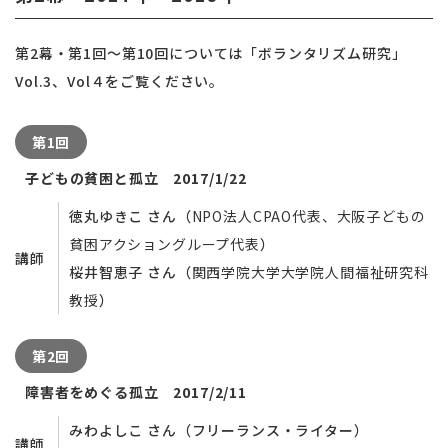
第2幕・第1回～第10回については「ボランタリズム研究」
Vol.3、Vol４をご覧ください。
第1回
子どもの貧困と孤立 2017/1/22
徳丸ゆきこ さん（
NPO法人CPAO代表
、大阪子どもの
貧困アクショングループ
代表
）
講師
桜井智恵子 さん（
関西学院大学大学院人間福祉研究科
教授
）
第2回
障害者をめぐる孤立 2017/2/11
みわよしこ さん（フリーランス・ライター）
講師