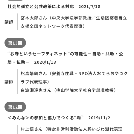
社会的孤立と公共政策による対応 2021/7/18
宮本太郎さん（中央大学法学部教授／生活困窮者自立
講師
支援全国ネットワーク代表理事）
第13回
“お寺というセーフティネット”の可能性－自助・共助・公
助・仏助－ 2020/1/13
松島靖朗さん（安養寺住職・NPO法人おてらおやつク
講師
ラブ代表理事）
白波瀬達也さん（桃山学院大学社会学部准教授）
第12回
＜みんな＞の参加と協力でつくる“場” 2019/11/2
村上悟さん（特定非営利活動法人碧いびわ湖代表理