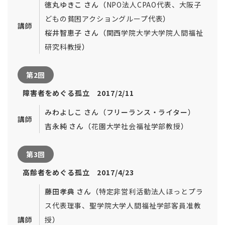
徳丸ゆきこ さん（
NPO法人CPAO代表
、大阪子
どもの貧困アクショングループ
代表
）
講師
桜井智恵子 さん（
関西学院大学大学院人間福祉
研究科教授
）
第2回
障害者をめぐる孤立 2017/2/11
みわよしこ さん（フリーランス・ライター）
講師
吉永純 さん（
花園大学
社会福祉学部
教授
）
第3回
高齢者をめぐる孤立 2017/4/23
藤田孝典 さん（
特定非営利活動法人ほ
っとプラ
ス
代表
理事、聖学院大学人間福祉学部客員准教
講師
授
）