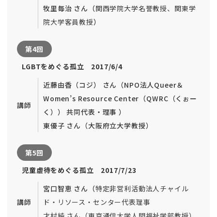
牧里毎治 さん（
関西学院大学
名誉教授、関東学
院大学客員教授
）
第4回
LGBTをめぐる孤立 2017/6/4
近藤由香（コジ） さん（NPO法人Queer＆
Women’s Resource Center（QWRC（くぉー
講師
く）） 共同代表・理事 ）
東優子 さん（大阪府立大学教授）
第5回
児童虐待をめぐる孤立 2017/7/23
宮口智恵 さん（
特定非営利活動法人チ
ャイル
講師
ド・リソース・センタ
ー代表理事
才村純 さん（東京通信大学人間福祉学部教授）