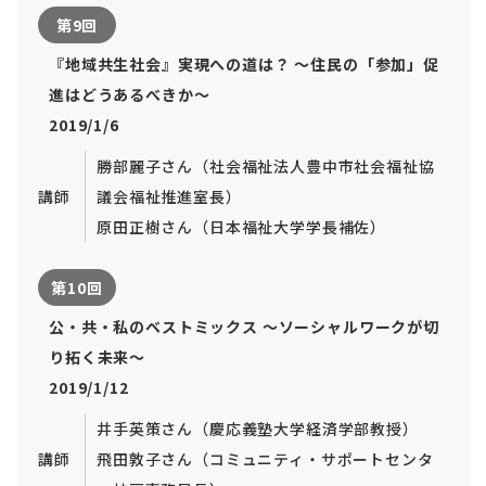
第9回
『地域共生社会』実現への道は？ ～住民の「参加」促
進はどうあるべきか～
2019/1/6
勝部麗子さん（社会福祉法人豊中市社会福祉協
講師
議会福祉推進室長）
原田正樹さん（日本福祉大学学長補佐）
第10回
公・共・私のベストミックス ～ソーシャルワークが切
り拓く未来～
2019/1/12
井手英策さん（慶応義塾大学経済学部教授）
講師
飛田敦子さん（コミュニティ・サポートセンタ