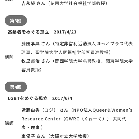
吉永純 さん（
花園大学
社会福祉学部
教授
）
第3回
高齢者をめぐる孤立 2017/4/23
藤田孝典 さん（
特定非営利活動法人ほ
っとプラス
代表
理事、聖学院大学人間福祉学部客員准教授
）
講師
牧里毎治 さん（
関西学院大学
名誉教授、関東学院大学
客員教授
）
第4回
LGBTをめぐる孤立 2017/6/4
近藤由香（コジ） さん（NPO法人Queer＆Women’s
Resource Center（QWRC（くぉーく）） 共同代
講師
表・理事 ）
東優子 さん（大阪府立大学教授）