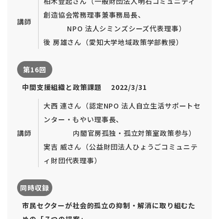
柏木登起さん（一般財団法人明石コミュニティ
創造協会常務理事兼事務局長、
講師
NPO 法人シミンズシーズ代表理事）
後 房雄さん（愛知大学地域政策学部教授）
第16回
中間支援組織と政策課題 2022/3/31
大西 連さん（認定NPO 法人自立生活サポートセ
ンター・もやい理事長、
講師
内閣官房孤独・孤立対策室政策参与）
実吉 威さん（公益財団法人ひょうごコミュニテ
ィ財団代表理事）
同時収録
市民セクターが社会的孤立の抑制・解消に取り組むた
めの「７つの提案」