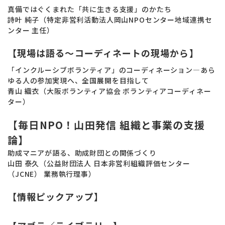
真備ではぐくまれた「共に生きる支援」のかたち
詩叶 純子（特定非営利活動法人岡山NPOセンター地域連携セ
ンター 主任）
【現場は語る～コーディネートの現場から】
「インクルーシブボランティア」のコーディネーション―あら
ゆる人の参加実現へ、全国展開を目指して
青山 織衣（大阪ボランティア協会 ボランティアコーディネー
ター）
【毎日NPO！山田発信 組織と事業の支援
論】
助成マニアが語る、助成財団との関係づくり
山田 泰久（公益財団法人 日本非営利組織評価センター
（JCNE） 業務執行理事）
【情報ピックアップ】