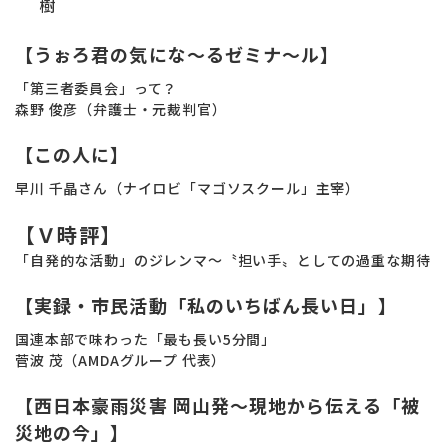
樹
【うぉろ君の気にな〜るゼミナ～ル】
「第三者委員会」って？
森野 俊彦（弁護士・元裁判官）
【この人に】
早川 千晶さん（ナイロビ「マゴソスクール」主宰）
【Ｖ時評】
「自発的な活動」のジレンマ～〝担い手〟としての過重な期待
【実録・市民活動「私のいちばん長い日」】
国連本部で味わった「最も長い5分間」
菅波 茂（AMDAグループ 代表）
【西日本豪雨災害 岡山発～現地から伝える「被
災地の今」】