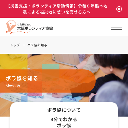
【災害支援・ボランティア活動情報】令和８年熊本地
震による被災地に想いを寄せる方へ
トップ
ボラ協を知る
ボラ協を知る
About Us
ボラ協について
3分でわかる
ボラ協