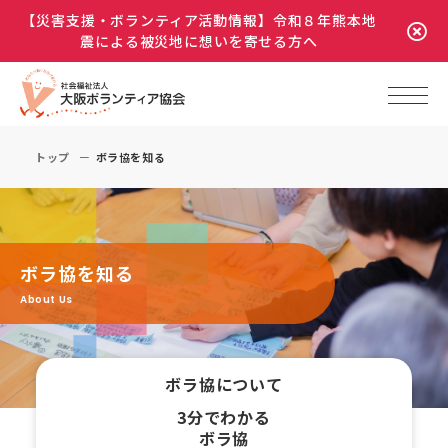
【災害支援・ボランティア活動情報】令和８年熊本地
震による被災地に想いを寄せる方へ
トップ
ボラ協を知る
ボラ協を知る
About Us
ボラ協について
3分でわかる
ボラ協