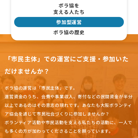
ボラ協を
支える人たち
参加型運営
ボラ協の歴史
「市民主体」での運営にご支援・参加いた
だけませんか？
ボラ協の運営は「市民主体」です。
運営資金のうち、会費や事業収入、
寄付などの民間資金が半分
以上であるのはその意志の現れです。
あなたも大阪ボランティ
ア協会を通じて市民社会づくりに参加しませんか？
ボランティア活動や市民活動を支える私たちの活動に、一人で
も多くの方が加わってくださることを願っています。