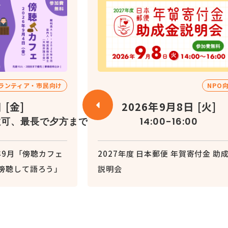
ランティア・市民向け
NPO
 [金]
2026年9月8日 [火]
解散可、最長で夕方まで）
14:00-16:00
6年9月「傍聴カフェ
2027年度 日本郵便 年賀寄付金 助
傍聴して語ろう」
説明会