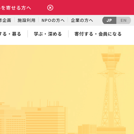
いを寄せる方へ
修企画
施設利用
NPOの方へ
企業の方へ
JP
EN
する・募る
学ぶ・深める
寄付する・会員になる