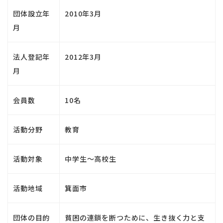
団体設立年
2010年3月
月
法人登記年
2012年3月
月
会員数
10名
活動分野
教育
活動対象
中学生～高校生
活動地域
箕面市
団体の目的
貧困の連鎖を断つために、生き抜く力と支