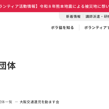
ランティア活動情報】令和８年熊本地震による被災地に想
新着情報
講師派遣・研
ボラ協を知る
ボランティア
団体
団体一覧
大阪交通遺児を励ます会