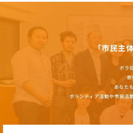
「市民主
ボラ
寄
あなた
ボランティア活動や市民活