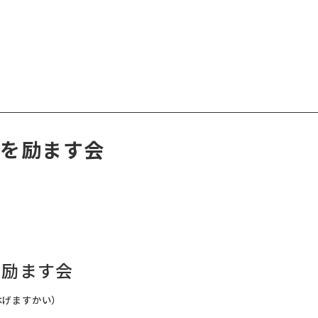
児を励ます会
を励ます会
はげますかい）