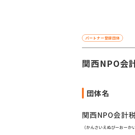
パートナー登録団体
関西NPO会
団体名
関西NPO会計
（かんさいえぬぴーおーか