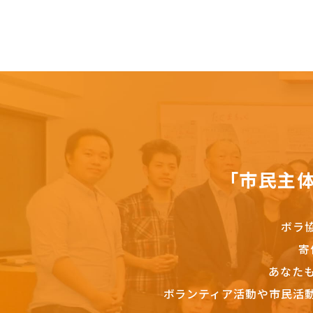
「市民主
ボラ
寄
あなた
ボランティア活動や市民活