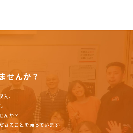
ませんか？
収入、
す。
せんか？
ださることを願っています。