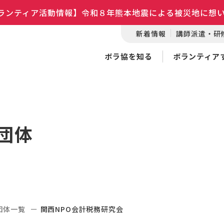
ランティア活動情報】令和８年熊本地震による被災地に想
新着情報
講師派遣・研
ボラ協を知る
ボランティア
団体
団体一覧
関西NPO会計税務研究会