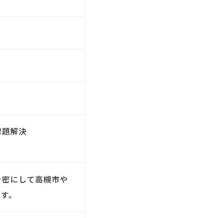
課題解決
を密にして高槻市や
ます。