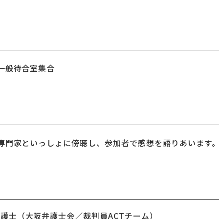
一般待合室集合
専門家といっしょに傍聴し、参加者で感想を語りあいます
護士（大阪弁護士会／裁判員ACTチーム）