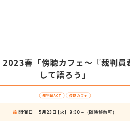
・2023春「傍聴カフェ～『裁判
して語ろう」
裁判員ACT
傍聴カフェ
開催日
5月23日 [火]
9:30～（随時解散可）