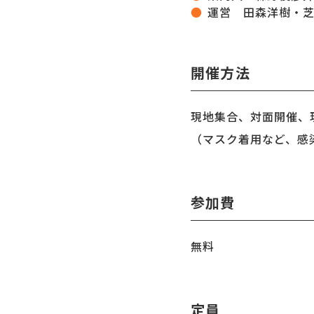
運営 田森洋樹・芝
開催方法
現地集合、対面開催、
（マスク着用など、感
参加費
無料
定員