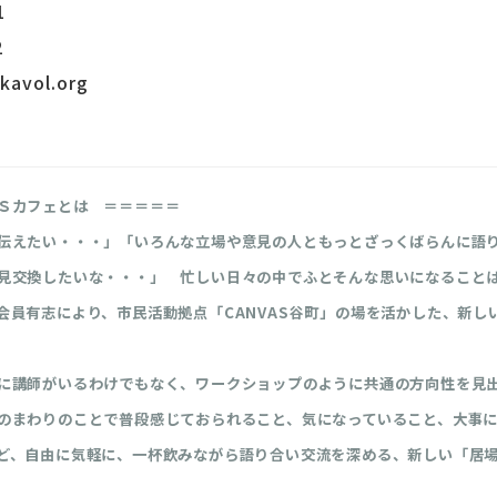
1
2
avol.org
Ｓカフェとは ＝＝＝＝＝
伝えたい・・・」「いろんな立場や意見の人ともっとざっくばらんに語
見交換したいな・・・」 忙しい日々の中でふとそんな思いになること
会員有志により、市民活動拠点「CANVAS谷町」の場を活かした、新し
に講師がいるわけでもなく、ワークショップのように共通の方向性を見
のまわりのことで普段感じておられること、気になっていること、大事
ど、自由に気軽に、一杯飲みながら語り合い交流を深める、新しい「居