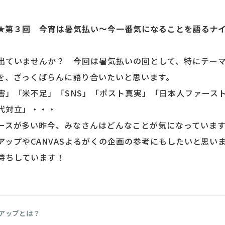
ップ★第３回 今宵は暑気払い～今一番気になることを語るナ
出ていませんか？ 今回は暑気払いの回として、特にテー
を、ざっくばらんに語り合いたいと思います。
害」「米不足」「SNS」「ポスト真実」「日本人ファースト
代対立」・・・
ースが多い昨今、みなさんはどんなことが気になっていま
トアップやCANVASよるがくの企画の参考にもしたいと思い
待ちしています！
アップとは？