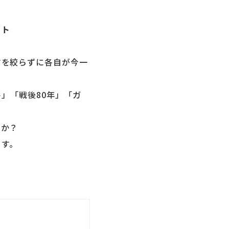
イト
マを絞らずに各自が今一
」「戦後80年」「ガ
すか？
ます。