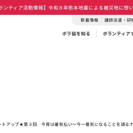
ランティア活動情報】令和８年熊本地震による被災地に想
新着情報
講師派遣・研
ボラ協を知る
ボランティア
Sミートアップ★第３回 今宵は暑気払い～今一番気になることを語る