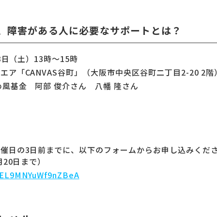
、障害がある人に必要なサポートとは？
3日（土）13時〜15時
ア「CANVAS谷町」（大阪市中央区谷町二丁目2-20 2階
め風基金 阿部 俊介さん 八幡 隆さん
催日の3日前までに、以下のフォームからお申し込みくださ
月20日まで）
TeEL9MNYuWf9nZBeA