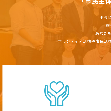
「市民主
ボラ
寄
あなた
ボランティア活動や市民活