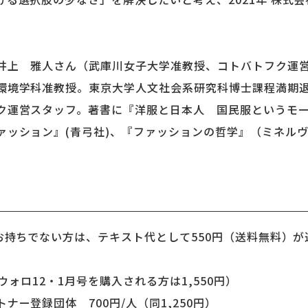
井上 雅人さん（武庫川女子大学准教授、コトバトフク運
境学科准教授。東京大学人文社会系研究科博士課程満期退
ク運営スタッフ。著書に『洋服と日本人 国民服というモー
ァッション』(青弓社)、『ファッションの哲学』（ミネル
をお持ちでない方は、テキスト代として550円（送料無料）
（ウォロ12・1月号を購入される方は1,550円）
ナー登録団体 700円/人（同1,250円）