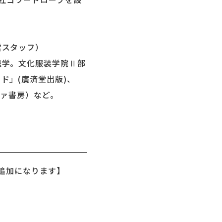
営スタッフ）
学。文化服装学院Ⅱ部
ド』(廣済堂出版)、
ヴァ書房）など。
が追加になります】