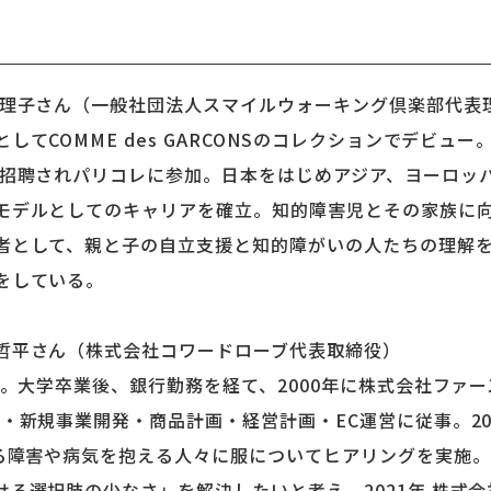
真理子さん（一般社団法人スマイルウォーキング倶楽部代表
てCOMME des GARCONSのコレクションでデビュ
に招聘されパリコレに参加。日本をはじめアジア、ヨーロッ
モデルとしてのキャリアを確立。知的障害児とその家族に
者として、親と子の自立支援と知的障がいの人たちの理解
をしている。
哲平さん（株式会社コワードローブ代表取締役）
。大学卒業後、銀行勤務を経て、2000年に株式会社ファー
・新規事業開発・商品計画・経営計画・EC運営に従事。201
える障害や病気を抱える人々に服についてヒアリングを実施
ける選択肢の少なさ」を解決したいと考え、2021年 株式