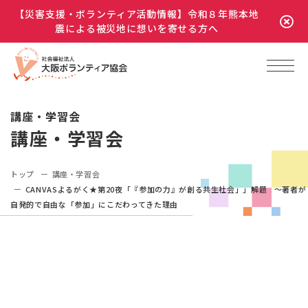
【災害支援・ボランティア活動情報】令和８年熊本地
震による被災地に想いを寄せる方へ
講座・学習会
講座・学習会
トップ
講座・学習会
CANVASよるがく★第20夜「『参加の力』が創る共生社会」」解題 ～著者が
自発的で自由な「参加」にこだわってきた理由