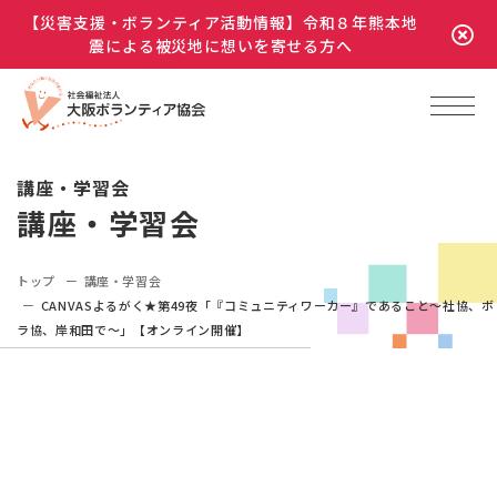
【災害支援・ボランティア活動情報】令和８年熊本地
震による被災地に想いを寄せる方へ
講座・学習会
講座・学習会
トップ
講座・学習会
CANVASよるがく★第49夜「『コミュニティワーカー』であること～社協、ボ
ラ協、岸和田で～」【オンライン開催】