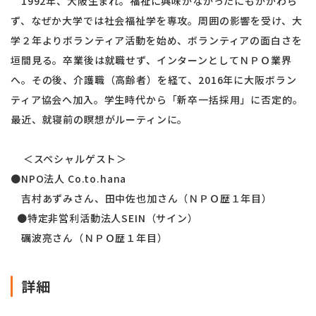
1992年、大阪生まれ。福祉に興味がなかったにもかかわら
ず、なぜか大学では社会福祉学を専攻。周囲の影響を受け、大
学２年よりボランティア活動を始め、ボランティアの面白さを
垣間見る。卒業後は就職せず、インターンとしてＮＰＯ業界
へ。その後、介護職（高齢者）を経て、2016年に大阪ボラン
ティア協会へ加入。学生時代から「新卒一括採用」に否定的。
最近、就寝前の瞑想がルーティンに。
＜スペシャルゲスト＞
●NPO法人 Co.to.hana
吉村あずみさん、田中佐也加さん（ＮＰＯ歴１年目）
●特定非営利活動法人SEIN（サイン）
礪波亮さん（ＮＰＯ歴１年目）
詳細