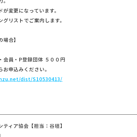
力。
変更になっています。
リストでご案内します。
の場合】
会員・P登録団体 ５００円
お申込みください。
mzu.net/dist/S10530413/
ンティア協会【担当：谷垣】
1