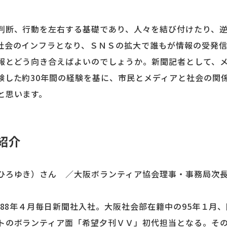
判断、行動を左右する基礎であり、人々を結び付けたり、
社会のインフラとなり、ＳＮＳの拡大で誰もが情報の受発
報とどう向き合えばよいのでしょうか。新聞記者として、
験した約30年間の経験を基に、市民とメディアと社会の関
と思います。
紹介
ひろゆき）さん ／大阪ボランティア協会理事・事務局次
、88年４月毎日新聞社入社。大阪社会部在籍中の95年１月
トのボランティア面「希望夕刊ＶＶ」初代担当となる。そ