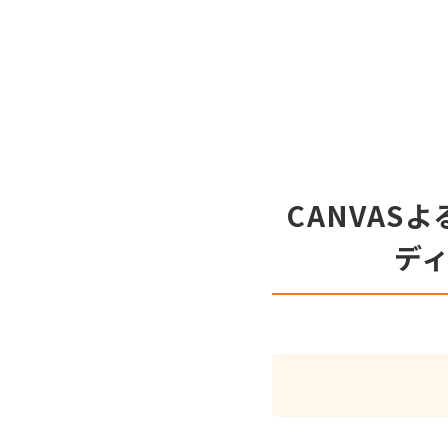
CANVAS
デ