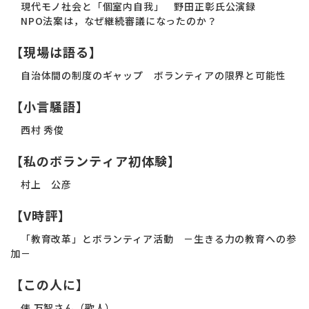
現代モノ社会と「個室内自我」 野田正彰氏公演録
NPO法案は，なぜ継続審議になったのか？
【現場は語る】
自治体間の制度のギャップ ボランティアの限界と可能性
【小言騒語】
西村 秀俊
【私のボランティア初体験】
村上 公彦
【V時評】
「教育改革」とボランティア活動 －生きる力の教育への参
加－
【この人に】
俵 万智さん（歌人）