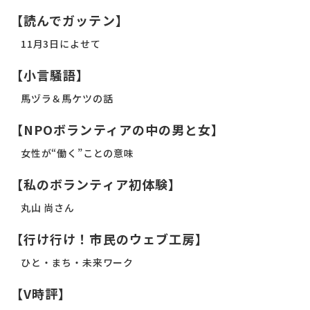
【読んでガッテン】
11月3日によせて
【小言騒語】
馬ヅラ＆馬ケツの話
【NPOボランティアの中の男と女】
女性が“働く”ことの意味
【私のボランティア初体験】
丸山 尚さん
【行け行け！市民のウェブ工房】
ひと・まち・未来ワーク
【V時評】