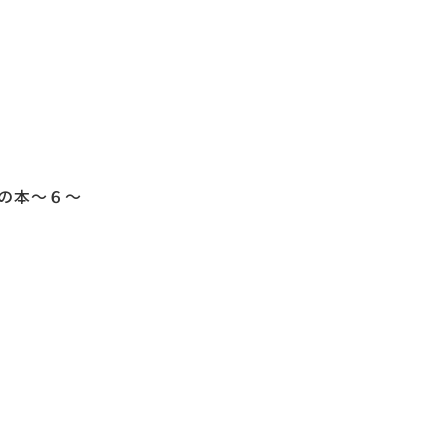
】
の本～６～