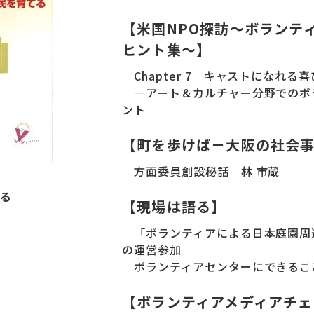
【米国NPO探訪～ボランテ
ヒント集～】
Chapter 7 キャストになれる喜
－アート＆カルチャー分野でのボ
ント
【町を歩けば－大阪の社会
方面委員創設秘話 林 市蔵
る
【現場は語る】
「ボランティアによる日本庭園周
の運営参加
ボランティアセンターにできるこ
【ボランティアメディアチェ