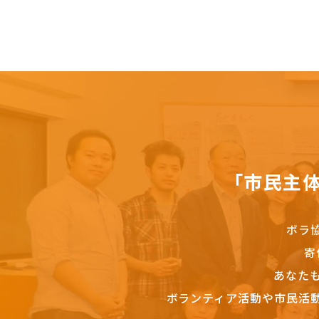
「市民主
ボラ
寄
あなた
ボランティア活動や市民活