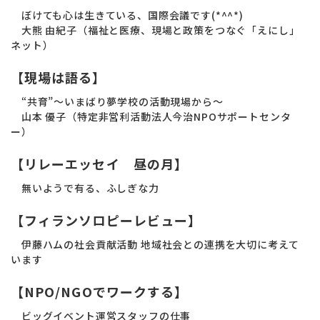
ぼけても心は生きている、国際会議です(*^^*)
大熊 由紀子（福祉と医療、現場と政策をつなぐ「えにし」
ネット）
【現場は語る】
“共育”～いまばり夢学校の活動現場から～
山本 優子（特定非営利活動法人今治NPOサポートセンタ
ー）
【リレーエッセイ 昼の月】
無いようで有る、ふしぎな力
【フィランソロピーレビュー】
伊藤ハムの社会貢献活動 地域社会との連携を大切に考えて
います
【NPO/NGOでワークする】
ビッグイベント運営スタッフの仕事