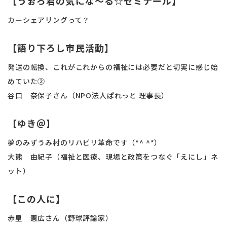
【うぉろ君の気にな～る☆ゼミナール】
カーシェアリングって？
【語り下ろし市民活動】
発送の転換、これがこれからの福祉には必要だと切実に感じ始
めていた②
谷口 奈保子さん（NPO法人ぱれっと 理事長）
【ゆき＠】
夢のみずうみ村のリハビリ革命です（*^ ^*）
大熊 由紀子（福祉と医療、現場と政策をつなぐ「えにし」ネ
ット）
【この人に】
赤星 憲広さん（野球評論家）