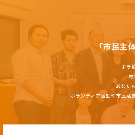
「市民主
ボラ
寄
あなた
ボランティア活動や市民活