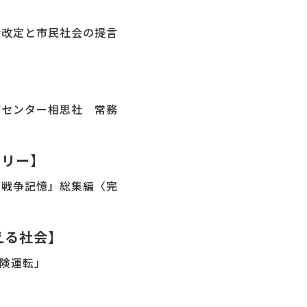
針改定と市民社会の提言
病センター相思社 常務
ラリー】
の戦争記憶』総集編〈完
える社会】
危険運転」