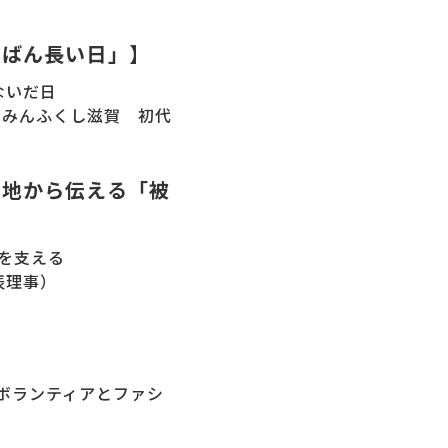
ちばん長い日」】
ないだ日
しみんふくし滋賀 初代
現地から伝える「被
を支える
表理事）
『ボランティアとファシ