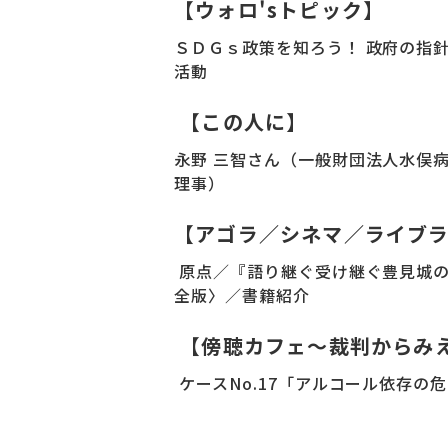
【ウォロ'sトピック】
ＳＤＧｓ政策を知ろう！ 政府の指
活動
【この人に】
永野 三智さん（一般財団法人水俣
理事）
【アゴラ／シネマ／ライブ
原点／『語り継ぐ受け継ぐ豊見城
全版〉／書籍紹介
【傍聴カフェ～裁判からみ
ケースNo.17「アルコール依存の