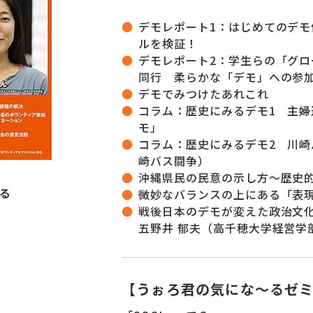
デモレポート1：はじめてのデ
ルを検証！
デモレポート2：学生らの「グ
同行 柔らかな「デモ」への参
デモでみつけたあれこれ
コラム：歴史にみるデモ1 主
モ」
コラム：歴史にみるデモ2 川崎
崎バス闘争）
沖縄県民の民意の示し方～歴史
る
微妙なバランスの上にある「表
戦後日本のデモが変えた政治文
五野井 郁夫（高千穂大学経営学
【うぉろ君の気にな～るゼ