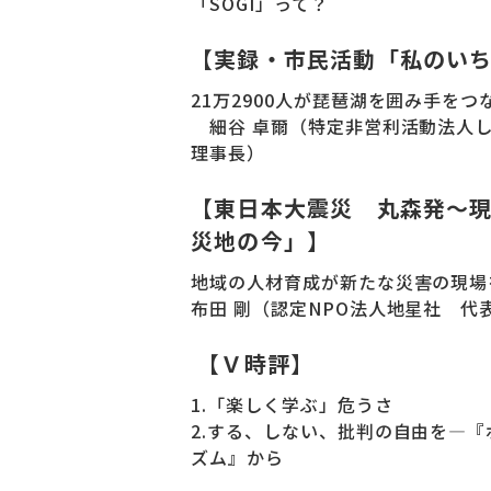
「SOGI」って？
【実録・市民活動「私のい
21万2900人が琵琶湖を囲み手をつ
細谷 卓爾（特定非営利活動法人
理事長）
【東日本大震災 丸森発～
災地の今」】
地域の人材育成が新たな災害の現場
布田 剛（認定NPO法人地星社 代
【Ｖ時評】
1.「楽しく学ぶ」危うさ
2.する、しない、批判の自由を―
ズム』から