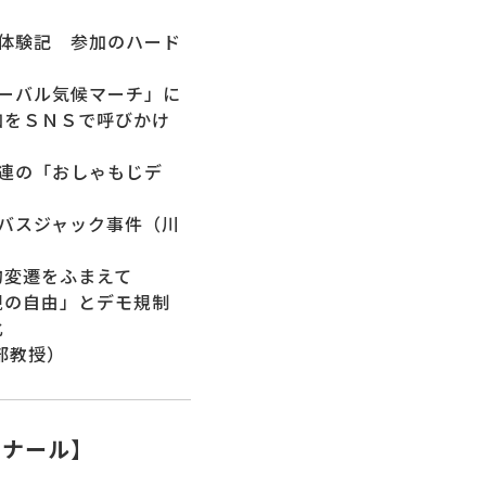
モ体験記 参加のハード
ローバル気候マーチ」に
加をＳＮＳで呼びかけ
婦連の「おしゃもじデ
バスジャック事件（川
的変遷をふまえて
現の自由」とデモ規制
化
部教授）
ミナール】