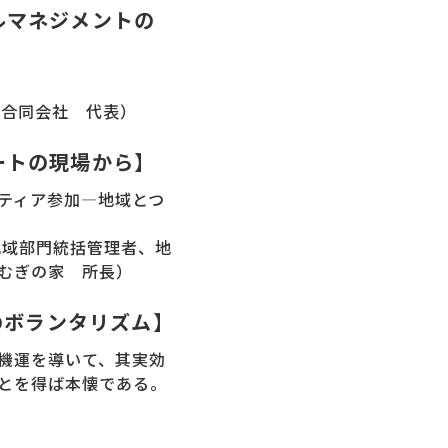
ルマネジメントの
グ合同会社 代表）
ートの現場から】
ティア参加―地域とつ
地域部門統括管理者、地
むぎの家 所長）
のボランタリズム】
機運を導いて、其実効
とを得ば本懐である。