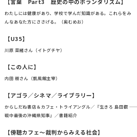
【言葉 Part3 歴史の中のボランタリズム】
わたしには健康があり、学校で学んだ知識がある。これらをみ
んなあなた方にささげる。（奥むめお）
【U35】
川原 菜緒さん（イトグチヤ）
【この人に】
内田 樹さん（凱風館主宰）
【アゴラ／シネマ／ライブラリー】
からしだね書店＆カフェ・トライアングル／『生きろ 島田叡 ――
戦中最後の沖縄県知事』／書籍紹介
【傍聴カフェ～裁判からみえる社会】