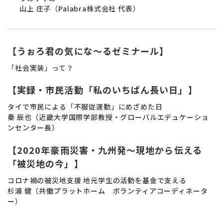
山上 庄子（Palabra株式会社 代表）
【うぉろ君の気にな～るゼミナール】
「社会実装」って？
【実録・市民活動「私のいちばん長い日」】
タイで市民による「不服従運動」にめざめた日
秦 辰也（近畿大学国際学部教授・グローバルエデュケーショ
ンセンター長）
【2020年豪雨災害・九州発～現地から伝える
「被災地の今」】
コロナ禍の被災地支援 地元学生の活動を基金で支える
杉浦 健（共働プラットホーム ボランティアコーディネータ
ー）