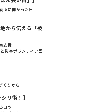
ちばん長い日」】
養所に向かった日
現地から伝える「被
害支援
もと災害ボランティア団
づくりから
ァシリ術！】
るコツ