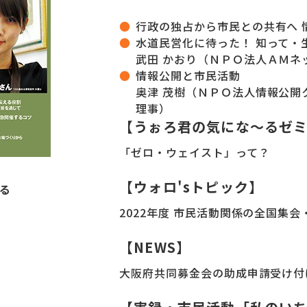
行政の独占から市民との共有へ 
水道民営化に待った！ 知って・
武田 かおり（ＮＰＯ法人ＡＭネ
情報公開と市民活動
奥津 茂樹（ＮＰＯ法人情報公
理事）
【うぉろ君の気にな～るゼ
「ゼロ・ウェイスト」って？
【ウォロ'sトピック】
る
2022年度 市民活動関係の全国集会
【NEWS】
大阪府共同募金会の助成申請受け付