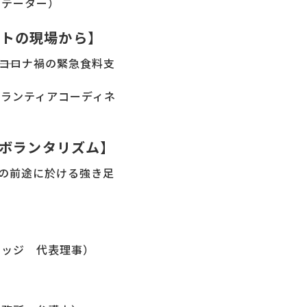
リテーター）
ートの現場から】
―コロナ禍の緊急食料支
ボランティアコーディネ
のボランタリズム】
の前途に於ける強き足
レッジ 代表理事）