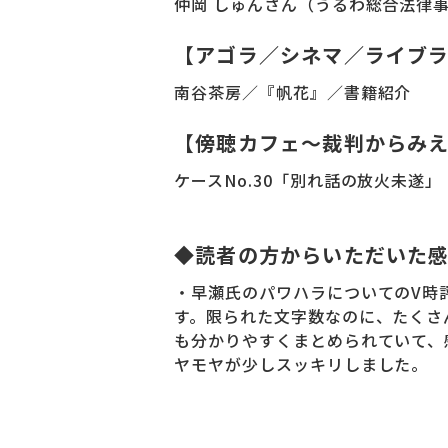
仲岡 しゅんさん（うるわ総合法律
【アゴラ／シネマ／ライブ
南谷茶房／『帆花』／書籍紹介
【傍聴カフェ～裁判からみ
ケースNo.30「別れ話の放火未遂」
◆読者の方からいただいた
・早瀬氏のパワハラについてのV時
す。限られた文字数なのに、たくさ
も分かりやすくまとめられていて、
ヤモヤが少しスッキリしました。