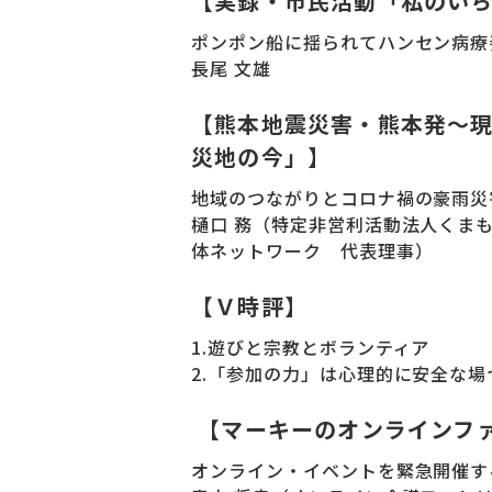
【実録・市民活動「私のい
ポンポン船に揺られてハンセン病療
長尾 文雄
【熊本地震災害・熊本発～
災地の今」】
地域のつながりとコロナ禍の豪雨災
樋口 務（特定非営利活動法人くま
体ネットワーク 代表理事）
【Ｖ時評】
1.遊びと宗教とボランティア
2.「参加の力」は心理的に安全な場
【マーキーのオンラインフ
オンライン・イベントを緊急開催す