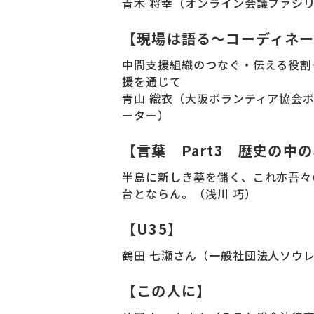
青木 将幸（オンライン会議ファシ
【現場は語る～コーディネ
中間支援組織のつなぐ・伝える役割―
援を通じて
青山 織衣（大阪ボランティア協会
ーター）
【言葉 Part3 歴史の中
半島に新しき墓を儲く、これ亦吾々
台とならん。（浅川 巧）
【U35】
鶴田 七瀬さん（一般社団法人ソウ
【この人に】