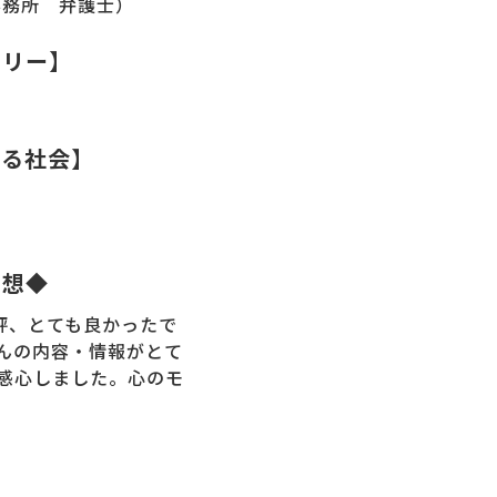
事務所 弁護士）
ラリー】
える社会】
感想◆
評、とても良かったで
んの内容・情報がとて
感心しました。心のモ