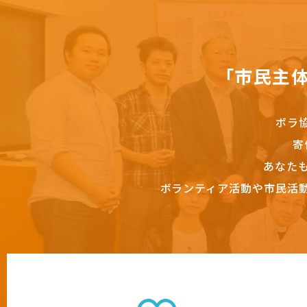
「市民主
ボラ
寄
あなた
ボランティア活動や市民活