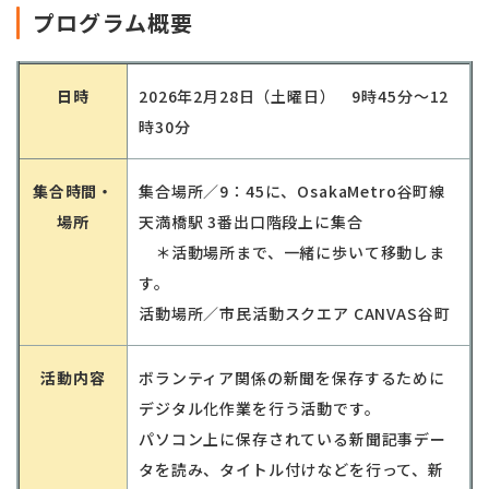
プログラム概要
日時
2026年
2
月
28
日（土曜日）
9
時
45
分～
12
時
30
分
集合時間・
集合場所／9：
45
に、OsakaMetro谷町線
場所
天満橋駅 3番出口階段上に集合
＊活動場所まで、一緒に歩いて移動しま
す。
活動場所／市民活動スクエア CANVAS谷町
活動内容
ボランティア関係の新聞を保存するために
デジタル化作業を行う活動です。
パソコン上に保存されている新聞記事デー
タを読み、タイトル付けなどを行って、新