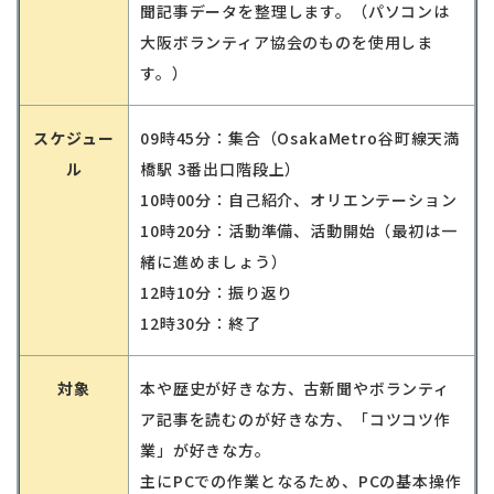
聞記事データを整理します。（パソコンは
大阪ボランティア協会のものを使用しま
す。）
スケジュー
09時
45
分：集合（
OsakaMetro
谷町線天満
ル
橋駅
3
番出口階段上）
10時
00
分：自己紹介、オリエンテーション
10
時
20
分：活動準備、活動開始（最初は一
緒に進めましょう）
12
時
10
分：振り返り
12
時
30
分：終了
対象
本や歴史が好きな方、古新聞やボランティ
ア記事を読むのが好きな方、「コツコツ作
業」が好きな方。
主に
PC
での作業となるため、
PC
の基本操作