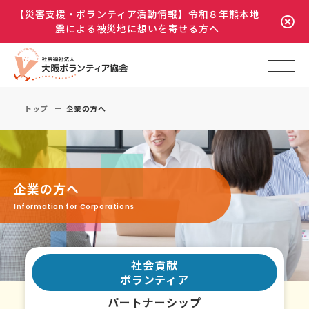
【災害支援・ボランティア活動情報】令和８年熊本地
震による被災地に想いを寄せる方へ
トップ
企業の方へ
企業の方へ
Information for Corporations
社会貢献
ボランティア
パートナーシップ