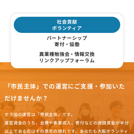
社会貢献
ボランティア
パートナーシップ
寄付・協働
異業種勉強会・情報交換
リンクアップフォーラム
「市民主体」での運営にご支援・参加いた
だけませんか？
ボラ協の運営は「市民主体」です。
運営資金のうち、会費や事業収入、
寄付などの民間資金が半分
以上であるのはその意志の現れです。
あなたも大阪ボランティ