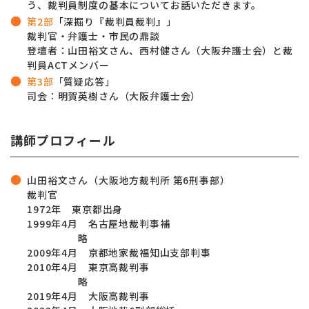
う、裁判員制度の基本についてお話いただきます。
第2部
「
深掘り『裁判員裁判』」
裁判官・弁護士・市民の鼎談
登壇者：
山田裕文さん
、西村健さん（大阪弁護士会）と裁
判員ACTメンバー
第3部
「質疑応答」
司会：明賀英樹さん（大阪弁護士会）
講師プロフィール
山田裕文さん（大阪地方裁判所 第6刑事部）
裁判官
1972年 東京都出身
1999年4月 名古屋地裁判事補
略
2009年4月 京都地家裁福知山支部判事
2010年4月 東京高裁判事
略
2019年4月 大阪高裁判事