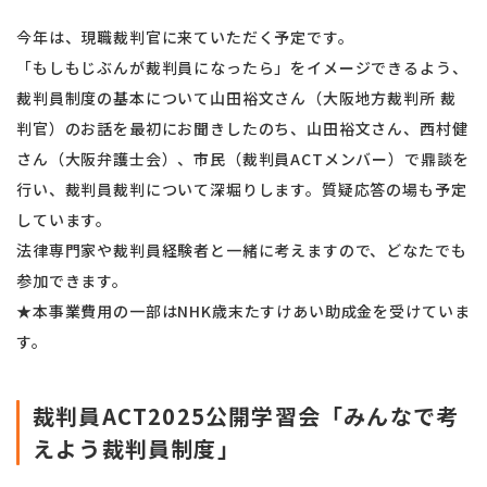
今年は、現職裁判官に来ていただく予定です。
「もしもじぶんが裁判員になったら」をイメージできるよう、
裁判員制度の基本について山田裕文さん（大阪地方裁判所 裁
判官）のお話を最初にお聞きしたのち、山田裕文さん、
西村健
さん（大阪弁護士会）、市民（裁判員ACTメンバー）
で鼎談を
行い、裁判員裁判について深堀りします。
質疑応答の場も予定
しています。
法律専門家や裁判員経験者と一緒に考えますので、
どなたでも
参加できます。
★
本事業費用の一部はNHK歳末たすけあい助成金を受けていま
す。
裁判員ACT2025公開学習会「みんなで考
えよう裁判員制度」