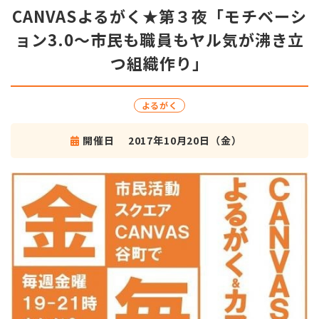
CANVASよるがく★第３夜「モチベーシ
ョン3.0～市民も職員もヤル気が沸き立
つ組織作り」
よるがく
開催日
2017年10月20日（金）