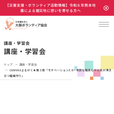
【災害支援・ボランティア活動情報】令和８年熊本地
震による被災地に想いを寄せる方へ
講座・学習会
講座・学習会
トップ
講座・学習会
CANVASよるがく★第３夜「モチベーション3.0～市民も職員もヤル気が沸き
立つ組織作り」