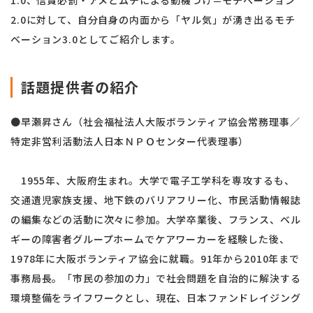
1.0、信賞必罰・アメとムチによる動機づけ＝モチベーション
2.0に対して、自分自身の内面から「ヤル気」が湧き出るモチ
ベーション3.0としてご紹介します。
話題提供者の紹介
●早瀬昇さん（社会福祉法人大阪ボランティア協会常務理事／
特定非営利活動法人日本ＮＰＯセンター代表理事）
1955年、大阪府生まれ。大学で電子工学科を専攻するも、
交通遺児家族支援、地下鉄のバリアフリー化、市民活動情報誌
の編集などの活動に次々に参加。大学卒業後、フランス、ベル
ギーの障害者グループホームでケアワーカーを経験した後、
1978年に大阪ボランティア協会に就職。91年から2010年まで
事務局長。「市民の参加の力」で社会問題を自治的に解決する
環境整備をライフワークとし、現在、日本ファンドレイジング