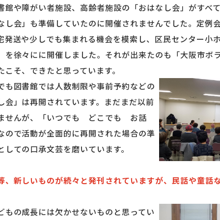
書館や障がい者施設、高齢者施設の「おはなし会」がすべ
なし会」も準備していたのに開催されませんでした。定例
宅発送や少しでも集まれる機会を模索し、区民センター小
」を徐々にに開催しました。それが出来たのも「大阪市ボ
たこそ、できたと思っています。
も図書館では人数制限や事前予約などの
し会」は再開されています。まだまだ以前
ませんが、「いつでも どこでも お話
なので活動が全面的に再開された場合の準
としての口承文芸を磨いています。
等、新しいものが続々と発刊されていますが、民話や童話
もの成長には欠かせないものと思ってい