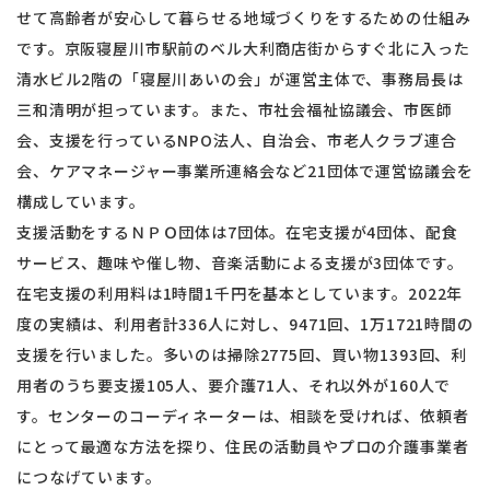
せて高齢者が安心して暮らせる地域づくりをするための仕組み
です。京阪寝屋川市駅前のベル大利商店街からすぐ北に入った
清水ビル2階の「寝屋川あいの会」が運営主体で、事務局長は
三和清明が担っています。また、市社会福祉協議会、市医師
会、支援を行っているNPO法人、自治会、市老人クラブ連合
会、ケアマネージャー事業所連絡会など21団体で運営協議会を
構成しています。
支援活動をするＮＰＯ団体は7団体。在宅支援が4団体、配食
サービス、趣味や催し物、音楽活動による支援が3団体です。
在宅支援の利用料は1時間1千円を基本としています。2022年
度の実績は、利用者計336人に対し、9471回、1万1721時間の
支援を行いました。多いのは掃除2775回、買い物1393回、利
用者のうち要支援105人、要介護71人、それ以外が160人で
す。センターのコーディネーターは、相談を受ければ、依頼者
にとって最適な方法を探り、住民の活動員やプロの介護事業者
につなげています。