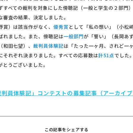
ずすべての裁判を対象にした傍聴記（一般と学生の２部門
な審査の結果、決定しました。
野賞）は該当作がなく、
優秀賞
として「私の想い」（小松
ばれました。また、傍聴記は
一般部門
が「誓い」（長岡あ
（和田七望）、
裁判員体験記
は「たった一ヶ月、されど一
にそれぞれ決まりました。すべての応募数は
計51点
でした
がとうございました。
裁判員体験記」コンテストの募集記事（アーカイブ
この記事をシェアする