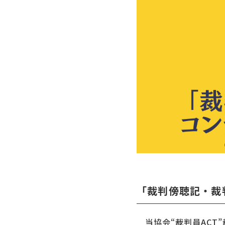
「裁判傍聴記・裁
当協会“裁判員ACT”