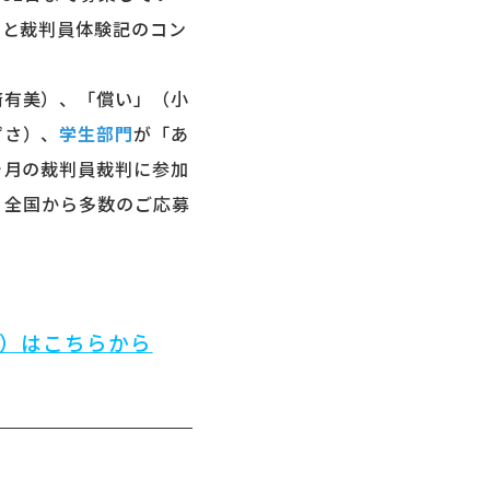
）と裁判員体験記のコン
﨑有美）、「償い」（小
ずさ）、
学生部門
が「あ
ヶ月の裁判員裁判に参加
。全国から多数のご応募
）はこちらから