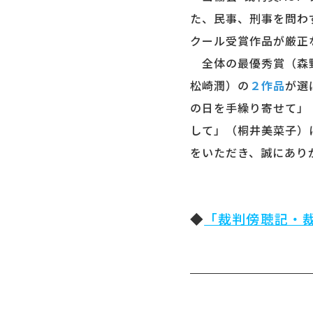
た、民事、刑事を問わ
クール受賞作品が厳正
全体の最優秀賞（森
松崎潤）の
２作品
が選
の日を手繰り寄せて」
して」（桐井美菜子）
をいただき、誠にあり
◆
「裁判傍聴記・