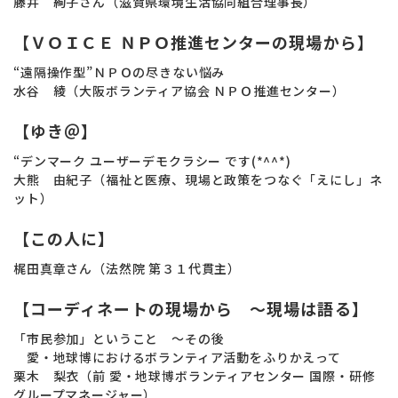
藤井 絢子さん（滋賀県環境生活協同組合理事長）
【ＶＯＩＣＥ ＮＰＯ推進センターの現場から】
“遠隔操作型”ＮＰＯの尽きない悩み
水谷 綾（大阪ボランティア協会 ＮＰＯ推進センター）
【ゆき＠】
“デンマーク ユーザーデモクラシー です(*^^*)
大熊 由紀子（福祉と医療、現場と政策をつなぐ「えにし」ネ
ット）
【この人に】
梶田真章さん（法然院 第３１代貫主）
【コーディネートの現場から ～現場は語る】
「市民参加」ということ ～その後
愛・地球博におけるボランティア活動をふりかえって
栗木 梨衣（前 愛・地球博ボランティアセンター 国際・研修
グループマネージャー）