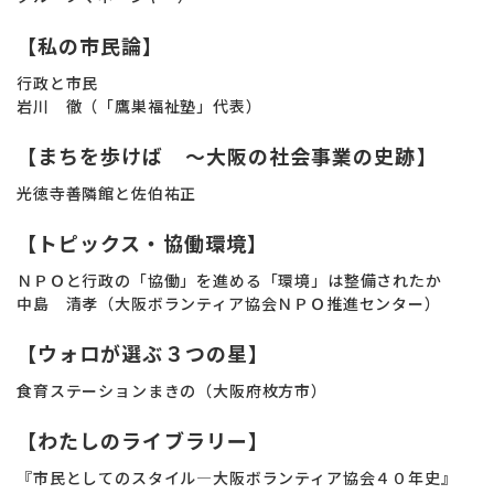
【私の市民論】
行政と市民
岩川 徹（「鷹巣福祉塾」代表）
【まちを歩けば ～大阪の社会事業の史跡】
光徳寺善隣館と佐伯祐正
【トピックス・協働環境】
ＮＰＯと行政の「協働」を進める「環境」は整備されたか
中島 清孝（大阪ボランティア協会ＮＰＯ推進センター）
【ウォロが選ぶ３つの星】
食育ステーションまきの（大阪府枚方市）
【わたしのライブラリー】
『市民としてのスタイル―大阪ボランティア協会４０年史』