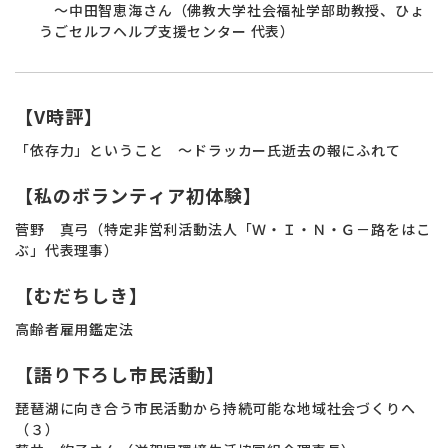
～中田智恵海さん（佛教大学社会福祉学部助教授、ひょ
うごセルフヘルプ支援センター 代表）
【V時評】
「依存力」ということ ～ドラッカー氏逝去の報にふれて
【私のボランティア初体験】
菅野 真弓（特定非営利活動法人「Ｗ・Ｉ・Ｎ・Ｇ－路をはこ
ぶ」代表理事）
【むだちしき】
高齢者雇用鑑定法
【語り下ろし市民活動】
琵琶湖に向き合う市民活動から持続可能な地域社会づくりへ
（３）