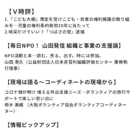
【Ｖ時評】
1.「こども大綱」策定を受けこども・若者の権利擁護の取り組
みを―児童の権利条約発効30年に当たって
2.喝采だけでいい？「つばさの党」逮捕
【毎日NPO！ 山田発信 組織と事業の支援論】
NPO活動と本―読む、売る、出す。時には参加。
山田 泰久（公益財団法人日本非営利組織評価センター 業務執
行理事）
【現場は語る～コーディネートの現場から】
コロナ禍が明け 増える外出支援ニーズ―ボランティアの旅行サ
ポートで楽しい思い出に
椋木 美緒 （大阪ボランティア協会ボランティアコーディネー
ター）
【情報ピックアップ】