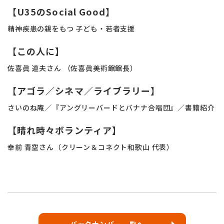
【U35のSocial Good】
精神疾患の親をもつ 子ども・若者支援
【この人に】
佐喜眞 道夫さん （佐喜眞美術館館長）
【アゴラ／シネマ／ライブラリー】
さいのね庵／『アングリーバードとバナナ合唱団』／書籍紹介
【晴れ時々ボランティア】
幸前 青空さん（クリーン＆コネクト和歌山 代表）