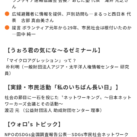
ランティア連絡協議会 会長／あした塾 代表 滝井 元之さ
ん
広域避難者に情報を提供、戸別訪問も―まるっと西日本 代
表 古部 真由美さん
提言 ボランティア元年から29年、市民社会は根付いたのか
―田中 純一
【うぉろ君の気にな～るゼミナール】
「マイクロアグレッション」って？
朴利明（一般財団法人アジア・太平洋人権情報センター 研究
員）
【実録・市民活動「私のいちばん長い日」】
社会の節目に一石を投じた〝ネットワーキング〟～日本ネット
ワーカーズ会議とその活動～
渡辺 元 （公益財団法人 助成財団センター 理事）
【ウォロ's トピック】
NPOのSDGs全国調査報告公表―SDGs市民社会ネットワーク