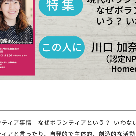
ンティア事情 なぜボランティアという？ いわな
ティアと言ったり、自発的で主体的、創造的な活動