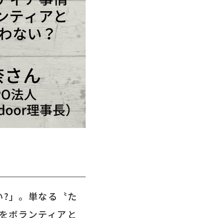
い?」。単なる〝た
をボランティアと