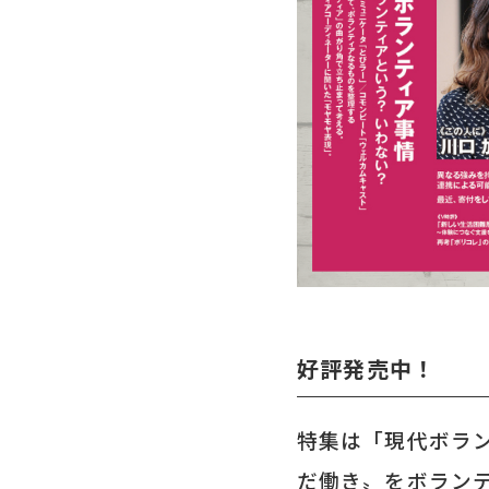
好評発売中！
特集は「現代ボラ
だ働き〟をボラン