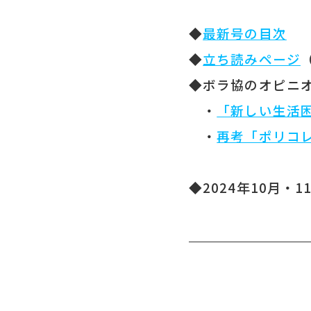
◆
最新号の目次
◆
立ち読みページ
◆ボラ協のオピニ
・
「新しい生活
・
再考「ポリコ
◆2024年10月・1