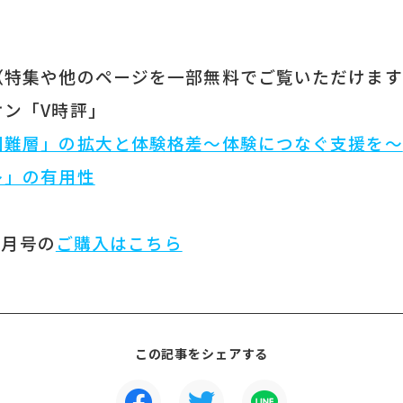
（特集や他のページを一部無料でご覧いただけます
オン「V時評」
困難層」の拡大と体験格差～体験につなぐ支援を～
レ」の有用性
1月号の
ご購入はこちら
この記事をシェアする