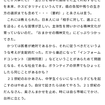
を本来、ホスピタリティというんです。癌の告知や残りの生き
方の選択までも含めて・・・（要約）」と永さんは言う。
これには教えられた。日本人には「相手に対して、選ぶこと
を迫る」そんな習慣が乏しい。主体性を問いかける精神文化が
育っていないのだ。「おまかせの精神文化」にどっぷりつかっ
てきた。
かつては医者が絶対であるから、それに従うべきだというよ
うな考えが支配的だった。だから最近になって「インフォーム
ドコンセント（説明同意）」などということがあらためて問題
となる、そんな社会である。ボランティアの世界でもひょっと
したら同じことがあるかも？
２１世紀のおかあさん、中学生ぐらいになったら子どもを起
こすのはやめよう。自分で起きたらほめてやろう。２１世紀の
だんなさん、奥さんまかせを止め、時には自ら市場にでかけ、
台所に立とう。