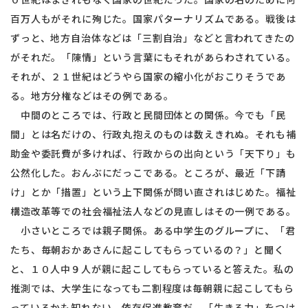
百万人もがそれに殉じた。国家パターナリズムである。戦後は
ずっと、地方自治体などは「三割自治」などと言われてきたの
がそれだ。「陳情」という言葉にもそれがあらわされている。
それが、２１世紀はどうやら国家の縮小化がおこりそうであ
る。地方分権などはその例である。
中間のところでは、行政と民間団体との関係。今でも「民
間」とは名だけの、行政丸抱えのものは数えきれぬ。それも補
助金や委託費が多ければ、行政からの出向という「天下り」も
公然化した。おんぶにだっこである。ところが、最近「下請
け」とか「措置」という上下関係が問い直されはじめた。福祉
構造改革等での社会福祉法人などの見直しはその一例である。
小さいところでは親子関係。ある中学生のグループに、「君
たち、毎朝おかあさんに起こしてもらっているの？」と聞く
と、１０人中９人が親に起こしてもらっていると答えた。私の
推測では、大学生になっても二割程度は毎朝親に起こしてもら
っているかも知れない。依存促進教育だ。「生きる力」をつけ