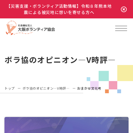
【災害支援・ボランティア活動情報】令和８年熊本地
震による被災地に想いを寄せる方へ
ボラ協のオピニオン―V時評―
トップ
ボラ協のオピニオン―V時評―
おまかせ文化考