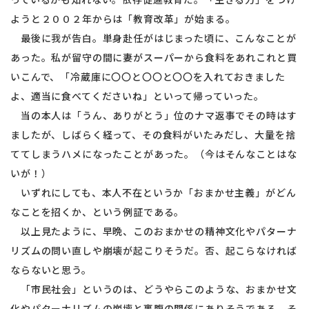
ようと２００２年からは「教育改革」が始まる。
最後に我が告白。単身赴任がはじまった頃に、こんなことが
あった。私が留守の間に妻がスーパーから食料をあれこれと買
いこんで、「冷蔵庫に〇〇と〇〇と〇〇を入れておきました
よ、適当に食べてくださいね」といって帰っていった。
当の本人は「うん、ありがとう」位のナマ返事でその時はす
ましたが、しばらく経って、その食料がいたみだし、大量を捨
ててしまうハメになったことがあった。（今はそんなことはな
いが！）
いずれにしても、本人不在というか「おまかせ主義」がどん
なことを招くか、という例証である。
以上見たように、早晩、このおまかせの精神文化やパターナ
リズムの問い直しや崩壊が起こりそうだ。否、起こらなければ
ならないと思う。
「市民社会」というのは、どうやらこのような、おまかせ文
化やパターナリズムの崩壊と裏腹の関係にありそうである。そ