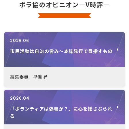
ボラ協のオピニオン―V時評―
2026.06
市民活動は自治の営み～本誌発行で目指すもの
編集委員 早瀬 昇
2026.04
「ボランティアは偽善か？」に心を揺さぶられ
る