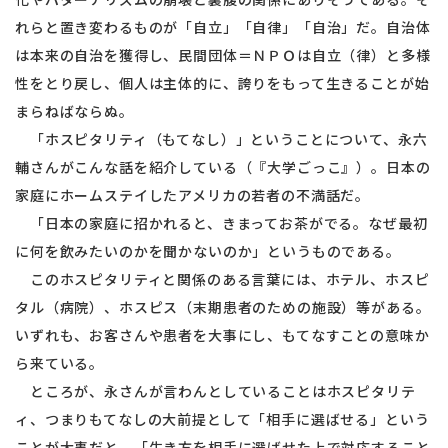
れらと置き変わるものが「自立」「自律」「自治」だ。自治体
は本来の自治を獲得し、民間団体＝ＮＰＯは自立（律）と多様
性をとり戻し、個人は主体的に、誇りをもって生きることが始
まらねばならぬ。
「ホスピタリティ（もてなし）」ということについて、永六
輔さんがこんな話を紹介している（『大学ごっこ』）。日本の
家庭にホームステイしたアメリカの若者の不満話だ。
「日本の家庭に招かれると、きまってお茶がでる。なぜ最初
に何を飲みたいのかを聞かないのか」というものである。
このホスピタリティと関係のある言葉には、ホテル、ホスピ
タル（病院）、ホスピス（末期患者のための施設）等がある。
いずれも、お客さんや患者を大事にし、もてなすことの意味か
ら来ている。
ところが、永さんが言わんとしていることはホスピタリテ
ィ、つまりもてなしの大前提として「相手に選ばせる」という
ことが大事だと。「生き方を相手に選ばせた上で対応すること