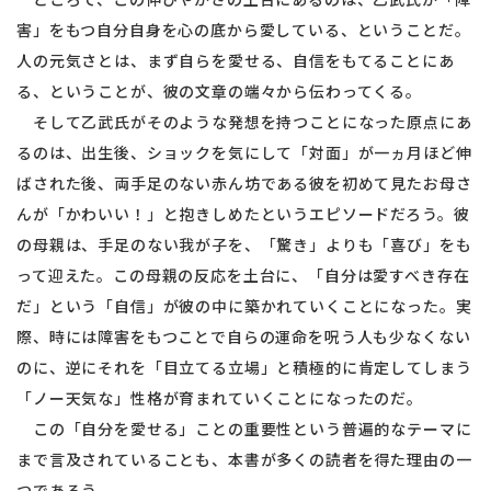
害」をもつ自分自身を心の底から愛している、ということだ。
人の元気さとは、まず自らを愛せる、自信をもてることにあ
る、ということが、彼の文章の端々から伝わってくる。
そして乙武氏がそのような発想を持つことになった原点にあ
るのは、出生後、ショックを気にして「対面」が一ヵ月ほど伸
ばされた後、両手足のない赤ん坊である彼を初めて見たお母さ
んが「かわいい！」と抱きしめたというエピソードだろう。彼
の母親は、手足のない我が子を、「驚き」よりも「喜び」をも
って迎えた。この母親の反応を土台に、「自分は愛すべき存在
だ」という「自信」が彼の中に築かれていくことになった。実
際、時には障害をもつことで自らの運命を呪う人も少なくない
のに、逆にそれを「目立てる立場」と積極的に肯定してしまう
「ノー天気な」性格が育まれていくことになったのだ。
この「自分を愛せる」ことの重要性という普遍的なテーマに
まで言及されていることも、本書が多くの読者を得た理由の一
つであろう。