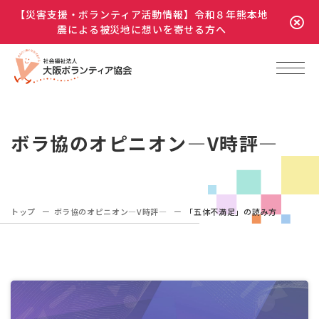
【災害支援・ボランティア活動情報】令和８年熊本地
震による被災地に想いを寄せる方へ
ボラ協のオピニオン―V時評―
トップ
ボラ協のオピニオン―V時評―
「五体不満足」の読み方