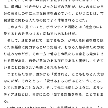
る。最初は「付き合い」だったはずの活動が、いつのまにか自
分の暮らしの中に大きな位置を占めていく、ということは、市
民活動に関わる人たちの間でよく体験されることだ。
このように見ていくと、ボランティア活動とは「社会の中に
愛するものを見つける」活動でもあるわけだ。
そして、活動を通じて「愛するもの」が抱える困難を取り除
くため懸命に努力するという実践は、もちろん相手のための取
り組みなのだが、その一方で他ならぬ私たち自身をも元気にさ
せる面がある。自分が意味のある存在であると実感し、生きて
いることに張り合いを感じられるからだ。
つまり私たちは、誰かから「愛される」ことももちろん大切
なのだが、それとともに「愛せる」ものがあるということも、
とても重要なことなのだ。そして先に指摘したように、ボラン
ティア活動とは、まさにこの「愛する対象を得る」ことでもあ
る。
Helping you helps me．という言葉がある。つまり、「あ