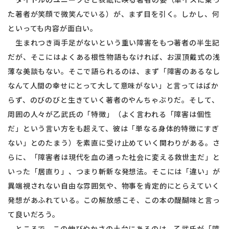
た著者が笑顔で微笑んでいる）が、まず目を引く。しかし、何
といっても内容が面白い。
生まれつき両手足がないという重い障害をもつ著者の半生記
だが、そこにはよくある根性物語もなければ、お涙頂戴式の浅
薄な美談もない。そこで語られるのは、まず「障害のあるなし
なんて人間の幸せにとって大して意味がない」と言ってはばか
らず、のびのびと生きていく著者のやんちゃぶりだ。そして、
周囲の人々が乙武氏の「特徴」（よく言われる「障害は個性
だ」という言い方をも超えて、彼は「単なる身体的特徴にすぎ
ない」とのたまう）を素直に受け止めていく関わりがある。さ
らに、「障害者は現代を血の通った社会に変える救世主だ」と
いった「居直り」、つまり斬新な発想法。そこには「違い」が
異端視されない自由な雰囲気や、物事を肯定的にとらえていく
発想があふれている。この解放感こそ、この本の醍醐味と言っ
て良いだろう。
ところで、この伸びやかさの土台にあるのは、乙武氏が「障