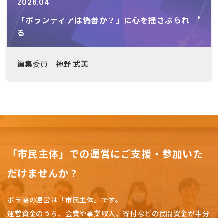
2026.04
「ボランティアは偽善か？」に心を揺さぶられ
る
編集委員 神野 武美
「市民主体」での運営にご支援・参加いた
だけませんか？
ボラ協の運営は「市民主体」です。
運営資金のうち、会費や事業収入、
寄付などの民間資金が半分