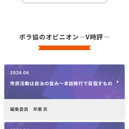
ボラ協のオピニオン―V時評―
2026.06
市民活動は自治の営み～本誌発行で目指すもの
編集委員 早瀬 昇