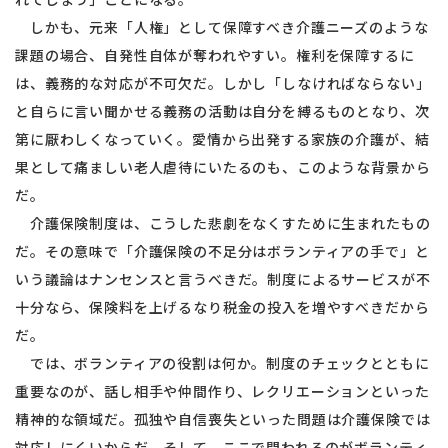
しかも、元来「人権」として保障すべき介護ニーズのような
課題の場合、自発性自体が奪われやすい。権利を保障するに
は、義務的な対応が不可欠だ。しかし「しなければならない」
と自らに言い聞かせる義務の活動は自分を縛るものとなり、次
第に厭わしくなっていく。愛情から出発する家族の介護が、結
果として痛ましい老人虐待にいたるのも、このような背景から
だ。
介護保険制度は、こうした悲劇をなくすために生まれたもの
だ。その意味で「介護保険の不足分はボランティアの手で」と
いう議論はナンセンスと言うべきだ。制度によるサービスが不
十分なら、保険料を上げるなり税金の投入を増やすべきだから
だ。
では、ボランティアの役割は何か。制度のチェックとともに
重要なのが、話し相手や仲間作り、レクリエーションといった
精神的な領域だ。孤独や自信喪失といった問題は介護保険では
対応しにくいからだ。そして、ここで問われるのがボランティ