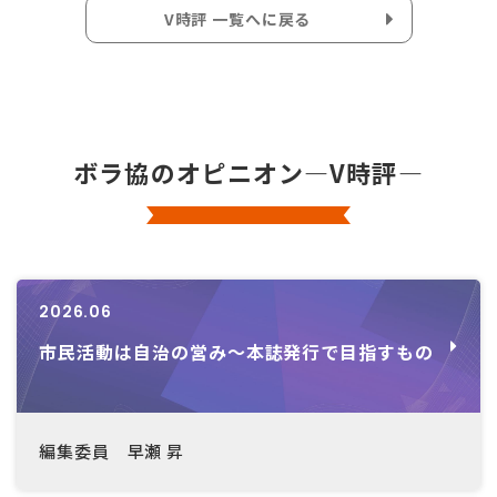
V時評 一覧へに戻る
ボラ協のオピニオン―V時評―
2026.06
市民活動は自治の営み～本誌発行で目指すもの
編集委員 早瀬 昇