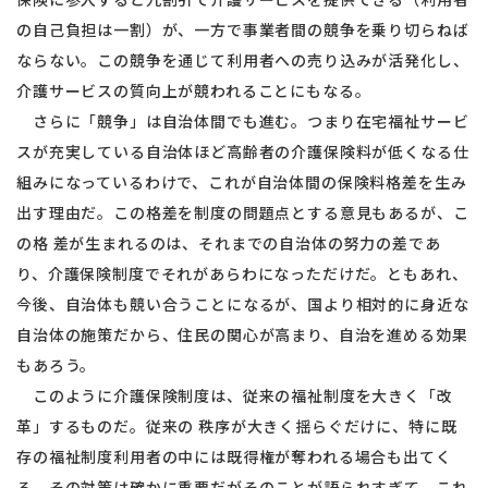
の自己負担は一割）が、一方で事業者間の競争を乗り切らねば
ならない。この競争を通じて利用者への売り込みが活発化し、
介護サービスの質向上が競われることにもなる。
さらに「競争」は自治体間でも進む。つまり在宅福祉サービ
スが充実している自治体ほど高齢者の介護保険料が低くなる仕
組みになっているわけで、これが自治体間の保険料格差を生み
出す理由だ。この格差を制度の問題点とする意見もあるが、こ
の格 差が生まれるのは、それまでの自治体の努力の差であ
り、介護保険制度でそれがあらわになっただけだ。ともあれ、
今後、自治体も競い合うことになるが、国より相対的に身近な
自治体の施策だから、住民の関心が高まり、自治を進める効果
もあろう。
このように介護保険制度は、従来の福祉制度を大きく「改
革」するものだ。従来の 秩序が大きく揺らぐだけに、特に既
存の福祉制度利用者の中には既得権が奪われる場合も出てく
る。その対策は確かに重要だがそのことが語られすぎて、これ