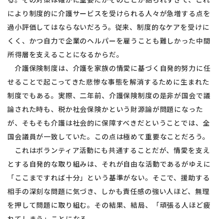
により制度的に介護サービスを受けられる人々が急増する点を
過小評価してはならないだろう。従来、制度的なケアを受けに
くく、かつ自力で企業のヘルパーを雇うことも難しかった中間
所得層を支えることになるからだ。
介護保険制度は、介護を家族の情愛に基づく自発的努力に任
せることで起こってきた悲惨な事態を解消するために生まれた
制度でもある。実際、二年前、介護保険制度の是非が国会で議
論された時も、税か社会保険かという財源論が問題になった
が、そもそも介護は社会的に保障すべきだということでは、全
国会議員が一致していた。この点は極めて重要なことだろう。
これはボランティア活動にも共通することだが、情愛を支え
とする自発的な取り組みは、それが自由な活動であるがゆえに
「ここまですれば十分」という基準がない。そこで、援助する
相手の深刻な問題に気づき、しかも責任感の強い人ほど、無理
を押して問題に取り組む。その結果、結局、「頑張る人ほど疲
れてしまう」ことになる。