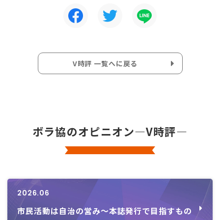
V時評 一覧へに戻る
ボラ協のオピニオン―V時評―
2026.06
市民活動は自治の営み～本誌発行で目指すもの