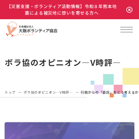
【災害支援・ボランティア活動情報】令和８年熊本地
震による被災地に想いを寄せる方へ
ボラ協のオピニオン―V時評―
トップ
ボラ協のオピニオン―V時評―
行政からの「委託」をどう考えるか