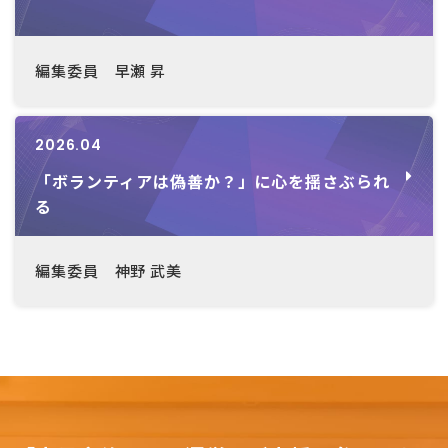
編集委員 早瀬 昇
2026.04
「ボランティアは偽善か？」に心を揺さぶられ
る
編集委員 神野 武美