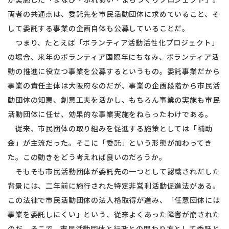
両者の共通点は、委託先を市民活動団体に求めていること、そ
して委託する事業の企画自体も公募していることだ。
つまり、たとえば「ボランティア活動活性化プロジェクト」
の場合、来年のボランティア国際年にちなみ、ボランティア活
動の推進に役立つ事業を公募するというもの。委託事業だから
事業の責任主体は大阪府なのだが、事業の企画段階から市民活
動団体の知恵、創意工夫を活かし、もちろん事業の実施も市民
活動団体に任せ、効果的な事業実施をねらったわけである。
従来、市民団体の取り組みを促進する施策としては「補助
金」が主流だった。そこに「委託」という形態が加わってき
た。この動きをどう考えれば良いのだろうか。
そもそも市民活動団体が委託先の一つとして認識されだした
背景には、二年前に施行された特定非営利活動促進法がある。
この法律で市民活動団体の法人格取得が進み、「任意団体には
事業を委託しにくい」という、従来よくあった障害が崩された
のだ。そこで、市民活動団体と行政との関わり方として委託と