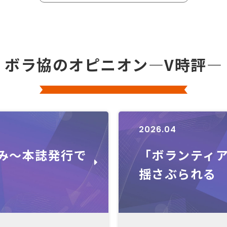
ボラ協のオピニオン―V時評―
2026.04
み～本誌発行で
「ボランティ
揺さぶられる