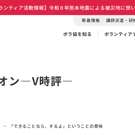
ランティア活動情報】令和８年熊本地震による被災地に想
新着情報
講師派遣・研
ボラ協を知る
ボランティア
オン―V時評―
―
「できることなら、するよ」ということの意味