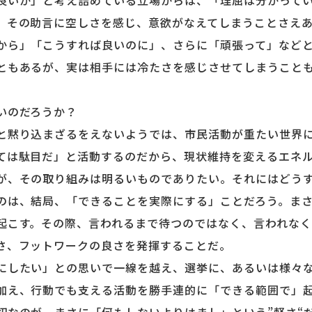
良いか」と考え詰めている立場からは、「理屈は分かって
、その助言に空しさを感じ、意欲がなえてしまうことさえ
ら」「こうすれば良いのに」、さらに「頑張って」などと
ともあるが、実は相手には冷たさを感じさせてしまうこと
いのだろうか？
黙り込まざるをえないようでは、市民活動が重たい世界に
ては駄目だ」と活動するのだから、現状維持を変えるエネ
が、その取り組みは明るいものでありたい。それにはどう
は、結局、「できることを実際にする」ことだろう。まさ
起こす。その際、言われるまで待つのではなく、言われなく
さ、フットワークの良さを発揮することだ。
したい」との思いで一線を越え、選挙に、あるいは様々な
加え、行動でも支える活動を勝手連的に「できる範囲で」