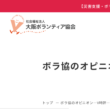
【災害支援・ボ
ボラ協のオピニ
トップ
ボラ協のオピニオン―V時評