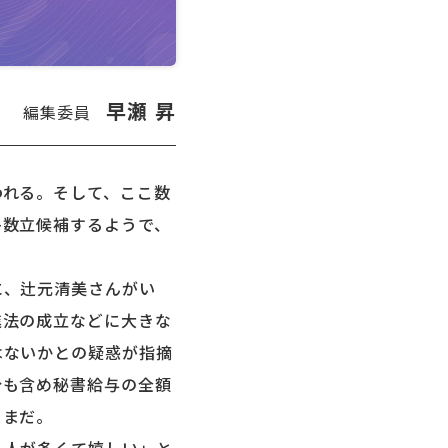
早瀬 昇
編集委員
れる。そして、ここ数
多数立候補するようで、
に、辻元清美さんがい
進法の成立などに大きな
はないかとの疑惑が指摘
分も含め秘書給与の全額
ままだ。