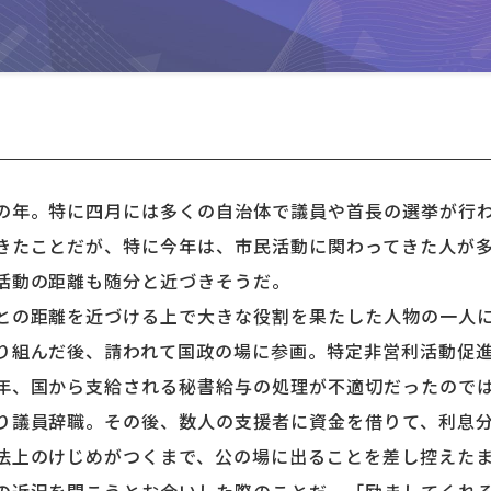
年。特に四月には多くの自治体で議員や首長の選挙が行わ
きたことだが、特に今年は、市民活動に関わってきた人が
活動の距離も随分と近づきそうだ。
の距離を近づける上で大きな役割を果たした人物の一人
り組んだ後、請われて国政の場に参画。特定非営利活動促
年、国から支給される秘書給与の処理が不適切だったので
り議員辞職。その後、数人の支援者に資金を借りて、利息
法上のけじめがつくまで、公の場に出ることを差し控えた