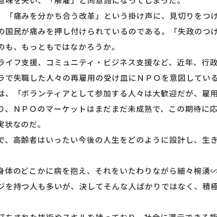
意味を失い、「解雇」と同意語になってしまった。
「痛みを分かち合う改革」という掛け声に、見切りをつけ
の国民が痛みを押し付けられているのである。「失政のつ
のも、もっともではなかろうか。
イフ支援、コミュニティ・ビジネス支援など、近年、行政
ラで失職した人々の再雇用の受け皿にＮＰＯを意図してい
、「ボランティアとして参加する人々は大歓迎だが、雇用
り、ＮＰＯのマーケットはまだまだ未成熟で、この期待に
実状なのだ。
、高齢者はいったい今後の人生をどのように設計し、生き
体のどこかに病を抱え、それをいたわりながら細々椀湧∽
ジを持つ人も多いが、決してそんな人ばかりではなく、積