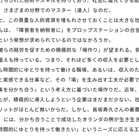
ちされた技術やスキルを持っており、社会に還元できる能
、さまざまの分野でのマスター（達人）なのだ。
、この貴重な人的資源を埋もれさせておくことは大きな社
んは、「障害者を納税者に」をプロップステーションの合
という発想が求められているのではなかろうか。
らの就労を促すための積極的な「場作り」が望まれる。多
蓄えも持っている。つまり、それほど多くの収入を必要と
も時間的にゆとりを持って働ける職場、あるいは、収入の
と実感できる仕事など、その「場」を生み出す工夫が必要
を分かち合う」という考え方に基づいた場作りだ。近年、
たが、積極的に導入しようという企業はまだまだ少ない。
リットがほとんど無いからだ。しかし、長坂寿久さんの著
』には、分かち合うことで成功したオランダの例が生き生
時間的にゆとりを持って働きたい」というニーズに応える