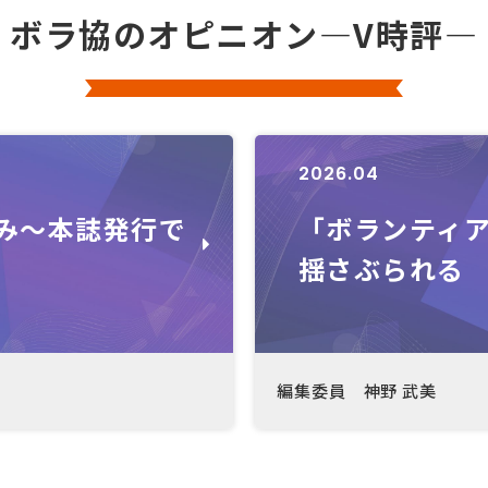
ボラ協のオピニオン―V時評―
2026.04
み～本誌発行で
「ボランティ
揺さぶられる
編集委員 神野 武美