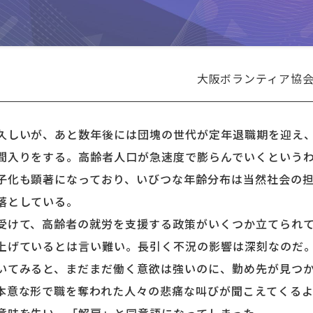
大阪ボランティア協
しいが、あと数年後には団塊の世代が定年退職期を迎え、
間入りをする。高齢者人口が急速度で膨らんでいくという
化も顕著になっており、いびつな年齢分布は当然社会の担
落としている。
けて、高齢者の就労を支援する政策がいくつか立てられて
上げているとは言い難い。長引く不況の影響は深刻なのだ
てみると、まだまだ働く意欲は強いのに、勤め先が見つか
本意な形で職を奪われた人々の悲痛な叫びが聞こえてくる