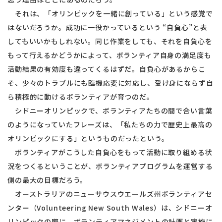
それは、「オリンピックを一緒に創っている」という感覚で
はないだろうか。成功に一役かっているという “自負心”と表
してもいいかもしれない。同じ作業をしても、それを自負心を
もって行えるかどうかによって、ボランティア自身の満足度も
活動結果の有効度も違ってくるはずだ。自負心があるからこ
そ、少々のトラブルにも臨機応変に対応し、受け身にならず自
ら積極的に動けるボランティアが育つのだ。
シドニーオリンピックで、ボランティアたちの間で合い言葉
のようになっていたフレーズは、「私たちの力で歴史上最高の
オリンピックにする」というものだったという。
ボランティアがこうした自負心をもって活動に取り組める状
況をつくるということが、ボランティアプログラムを運営する
側の最大の目標だろう。
オーストラリアのニューサウスウエールズ州ボランティアセ
ンター（Volunteering New South Wales）は、シドニーオ
リンピックの際に、ボランティアマネジメントの計画と実施に