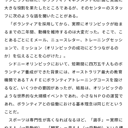
大きな役割を果たしたところであるが、そのセンターのスタッ
フに次のような話を聞いたことがある。
「ボランティアを採用してから、実際にオリンピックが始ま
るまでの二年間、動機を維持するのは大変だった。そこで、こ
とあるごとにＥメール、ニュースレター、トレーニングセッシ
ョンで、ミッション（オリンピックの成功にどうつながるの
か）を伝えることを心がけた」。
シドニーオリンピックにおいて、短期間に四万五千人ものボ
ランティア養成ができた背景には、オーストラリア最大の教育
機関であるＴＡＦＥにボランティアトレーニングコースを設け
るなど、いくつかの要因があったが、結局は、オリンピックの
ような世界的な大規模イベントであれ、小さなＮＰＯの運営で
あれ、ボランティアとの協働における基本理念は同じだという
ことだ。
スポーツは専門性が高くなればなるほど、「選手」＝実際に
やる人（→能動的）、「観客」＝見る人（→受動的）という構