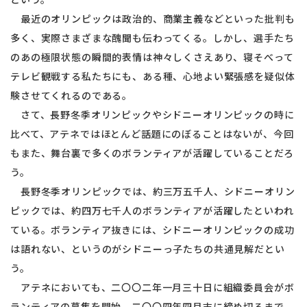
最近のオリンピックは政治的、商業主義などといった批判も
多く、実際さまざまな醜聞も伝わってくる。しかし、選手たち
のあの極限状態の瞬間的表情は神々しくさえあり、寝そべって
テレビ観戦する私たちにも、ある種、心地よい緊張感を疑似体
験させてくれるのである。
さて、長野冬季オリンピックやシドニーオリンピックの時に
比べて、アテネではほとんど話題にのぼることはないが、今回
もまた、舞台裏で多くのボランティアが活躍していることだろ
う。
長野冬季オリンピックでは、約三万五千人、シドニーオリン
ピックでは、約四万七千人のボランティアが活躍したといわれ
ている。ボランティア抜きには、シドニーオリンピックの成功
は語れない、というのがシドニーっ子たちの共通見解だとい
う。
アテネにおいても、二〇〇二年一月三十日に組織委員会がボ
ランティアの募集を開始、二〇〇四年四月末に締め切るまで