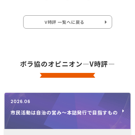
V時評 一覧へに戻る
ボラ協のオピニオン―V時評―
2026.06
市民活動は自治の営み～本誌発行で目指すもの