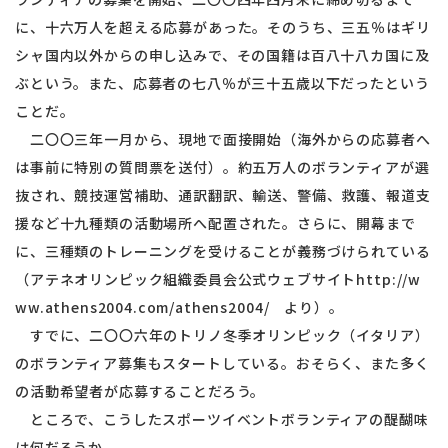
に、十六万人を超える応募があった。そのうち、三五％はギリ
シャ国内以外からの申し込みで、その国籍は百八十八カ国に及
ぶという。また、応募者の七八％が三十五歳以下だったという
ことだ。
二〇〇三年一月から、現地で面接開始（海外からの応募者へ
は事前に特別の質問票を送付）。約五万人のボランティアが選
抜され、競技運営補助、通訳翻訳、輸送、警備、救護、報道支
援など十九種類の活動場所へ配置された。さらに、開幕まで
に、三種類のトレーニングを受けることが義務づけられている
（アテネオリンピック組織委員会公式ウェブサイトhttp://w
ww.athens2004.com/athens2004/ より）。
すでに、二〇〇六年のトリノ冬季オリンピック（イタリア）
のボランティア募集もスタートしている。おそらく、また多く
の活動希望者が応募することだろう。
ところで、こうしたスポーツイベントボランティアの醍醐味
は何だろうか。