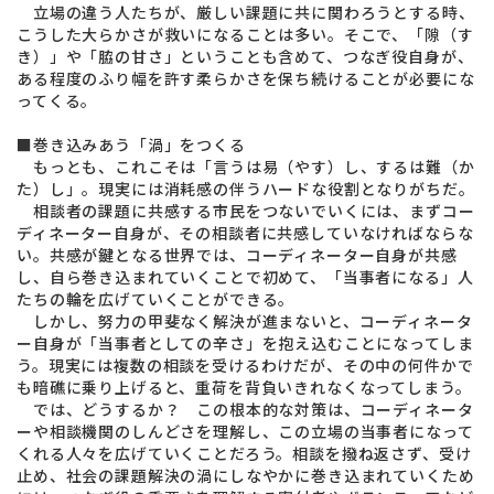
立場の違う人たちが、厳しい課題に共に関わろうとする時、
こうした大らかさが救いになることは多い。そこで、「隙（す
き）」や「脇の甘さ」ということも含めて、つなぎ役自身が、
ある程度のふり幅を許す柔らかさを保ち続けることが必要にな
ってくる。
■巻き込みあう「渦」をつくる
もっとも、これこそは「言うは易（やす）し、するは難（か
た）し」。現実には消耗感の伴うハードな役割となりがちだ。
相談者の課題に共感する市民をつないでいくには、まずコー
ディネーター自身が、その相談者に共感していなければならな
い。共感が鍵となる世界では、コーディネーター自身が共感
し、自ら巻き込まれていくことで初めて、「当事者になる」人
たちの輪を広げていくことができる。
しかし、努力の甲斐なく解決が進まないと、コーディネータ
ー自身が「当事者としての辛さ」を抱え込むことになってしま
う。現実には複数の相談を受けるわけだが、その中の何件かで
も暗礁に乗り上げると、重荷を背負いきれなくなってしまう。
では、どうするか？ この根本的な対策は、コーディネータ
ーや相談機関のしんどさを理解し、この立場の当事者になって
くれる人々を広げていくことだろう。相談を撥ね返さず、受け
止め、社会の課題解決の渦にしなやかに巻き込まれていくため