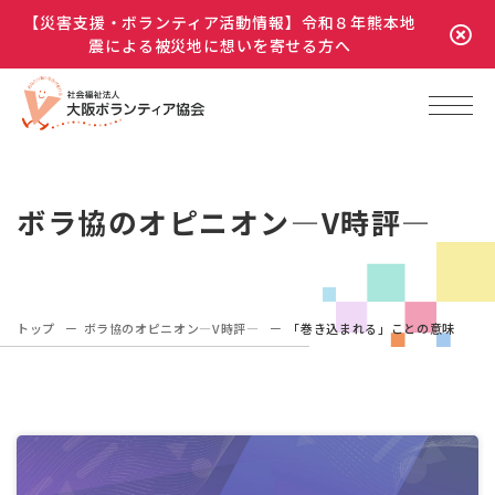
【災害支援・ボランティア活動情報】令和８年熊本地
震による被災地に想いを寄せる方へ
ボラ協のオピニオン―V時評―
トップ
ボラ協のオピニオン―V時評―
「巻き込まれる」ことの意味