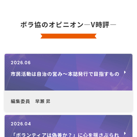
ボラ協のオピニオン―V時評―
2026.06
市民活動は自治の営み～本誌発行で目指すもの
編集委員 早瀬 昇
2026.04
「ボランティアは偽善か？」に心を揺さぶられ