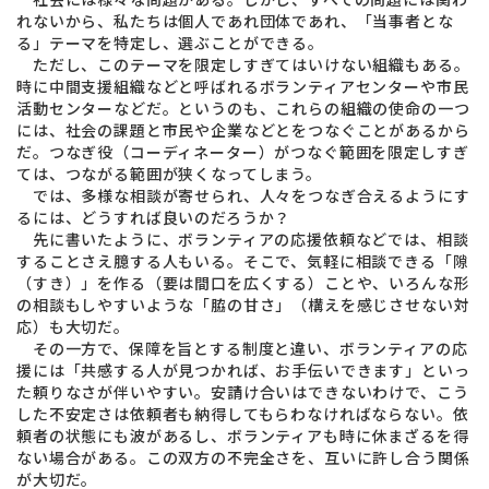
れないから、私たちは個人であれ団体であれ、「当事者とな
る」テーマを特定し、選ぶことができる。
ただし、このテーマを限定しすぎてはいけない組織もある。
時に中間支援組織などと呼ばれるボランティアセンターや市民
活動センターなどだ。というのも、これらの組織の使命の一つ
には、社会の課題と市民や企業などとをつなぐことがあるから
だ。つなぎ役（コーディネーター）がつなぐ範囲を限定しすぎ
ては、つながる範囲が狭くなってしまう。
では、多様な相談が寄せられ、人々をつなぎ合えるようにす
るには、どうすれば良いのだろうか？
先に書いたように、ボランティアの応援依頼などでは、相談
することさえ臆する人もいる。そこで、気軽に相談できる「隙
（すき）」を作る（要は間口を広くする）ことや、いろんな形
の相談もしやすいような「脇の甘さ」（構えを感じさせない対
応）も大切だ。
その一方で、保障を旨とする制度と違い、ボランティアの応
援には「共感する人が見つかれば、お手伝いできます」といっ
た頼りなさが伴いやすい。安請け合いはできないわけで、こう
した不安定さは依頼者も納得してもらわなければならない。依
頼者の状態にも波があるし、ボランティアも時に休まざるを得
ない場合がある。この双方の不完全さを、互いに許し合う関係
が大切だ。