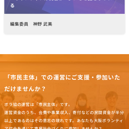
る
編集委員 神野 武美
「市民主体」での運営にご支援・参加いた
だけませんか？
ボラ協の運営は「市民主体」です。
運営資金のうち、会費や事業収入、
寄付などの民間資金が半分
以上であるのはその意志の現れです。
あなたも大阪ボランティ
ア協会を通じて市民社会づくりに参加しませんか？