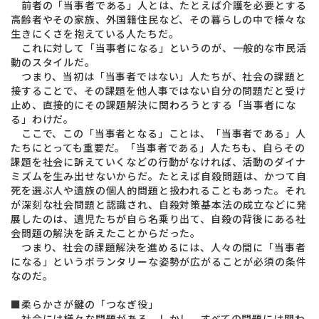
前者の「当事者である」人とは、たとえば介護を必要とする
高齢者やその家族、外国籍住民など、その暮らしの中で様々な
生きにくさを抱えている人たちだ。
これに対して「当事者になる」というのが、一般的な市民活
動のスタイルだ。
つまり、当初は「当事者ではない」人たちが、社会の課題と
接することで、その課題を他人事ではない自分の問題だと受け
止め、直接的にその課題解決に関わろうとする「当事者にな
る」わけだ。
ここで、この「当事者となる」ことは、「当事者である」人
たちにとっても重要だ。「当事者である」人たちも、自らその
課題を社会に訴えていくなどの行動がなければ、活動のダイナ
ミズムを生み出せないからだ。たとえば自殺問題は、かつて自
死を選ぶ人や遺族の個人的問題と扱われることもあった。それ
が深刻な社会問題と認識され、自殺対策基本法の成立などに発
展したのは、遺児たちが自ら名乗り出て、自殺の背後にある社
会問題の解決を訴えたことからだった。
つまり、社会の課題解決を進めるには、人々の間に「当事者
になる」というボランタリーな姿勢が広がることが必須の条件
なのだ。
■柔らかさが鍵の「つなぎ役」
社会には様々な問題がある。しかし、すべての問題には関わ