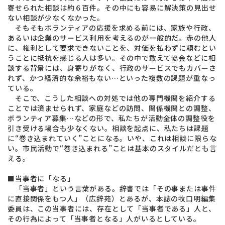
寄せられた相談は約６百件。その中にも容易に解決策の見出せ
ない相談が少なくなかった。
そもそもボランティアの応援を求める前には、家族や行政、
あるいは企業のサービス利用を考えるのが一般的だ。赤の他人
に、権利として要求できないことを、対価を払わずに頼むとい
うことに抵抗を感じる人は多い。その中で敢えて協会などに相
談する背景には、身寄りがなく、行政のサービスでもカバーさ
れず、かつ経済的な余裕もない…といった複数の課題が重なっ
ている。
そこで、こうした相談への対処では他の専門機関を紹介する
ことでは済ませられず、家庭などの訪問、関係機関との調整、
ボランティア募集…などの形で、私たちが活動全体の調整役を
引き受ける場合も少なくない。相談を起点に、私たちは課題
に“巻き込まれていく”ことになる。いや、これは相談に限らな
い。市民活動で“巻き込まれる”ことは基本のスタイルだとも言
える。
■当事者に「なる」
「当事者」という言葉がある。辞書では「その事または事件
に直接関係をもつ人」（広辞苑）とあるが、本誌の牧口明編集
委員は、この当事者には、存在として「当事者である」人と、
その行為によって「当事者となる」人がいるとしている。